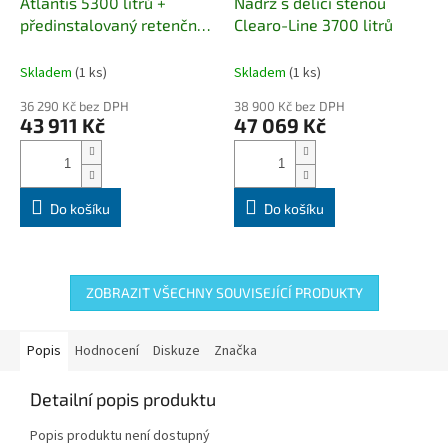
Atlantis 5300 litrů +
Nádrž s dělící stěnou
předinstalovaný retenční a
Clearo-Line 3700 litrů
infiltrační filtr 3P +
přepadový sifon + ochrana
Skladem
(1 ks)
Skladem
(1 ks)
proti vniknutí hlodavců +
36 290 Kč bez DPH
38 900 Kč bez DPH
tichý nátok
Revizní poklop
43 911 Kč
47 069 Kč
ZDARMA
Do košíku
Do košíku
ZOBRAZIT VŠECHNY SOUVISEJÍCÍ PRODUKTY
Popis
Hodnocení
Diskuze
Značka
Detailní popis produktu
Popis produktu není dostupný