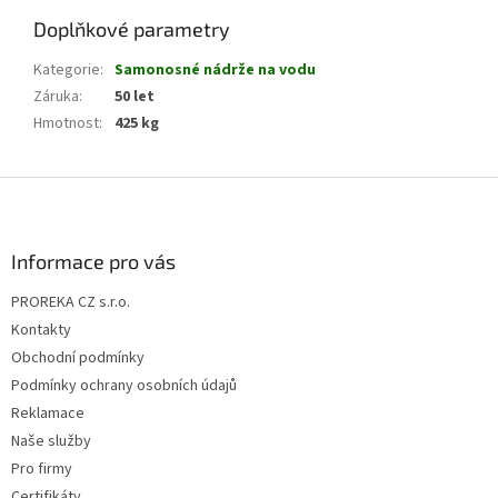
Doplňkové parametry
Kategorie
:
Samonosné nádrže na vodu
Záruka
:
50 let
Hmotnost
:
425 kg
Z
á
p
a
Informace pro vás
t
PROREKA CZ s.r.o.
í
Kontakty
Obchodní podmínky
Podmínky ochrany osobních údajů
Reklamace
Naše služby
Pro firmy
Certifikáty