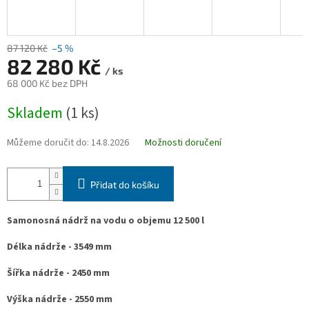
87 120 Kč
–5 %
82 280 Kč
/ ks
68 000 Kč bez DPH
Měrná
Skladem
(1 ks)
cena:
Můžeme doručit do:
14.8.2026
Možnosti doručení
Přidat do košíku
Samonosná nádrž na vodu o objemu 12 500 l
Délka nádrže - 3549 mm
Šířka nádrže - 2450 mm
Výška nádrže - 2550 mm