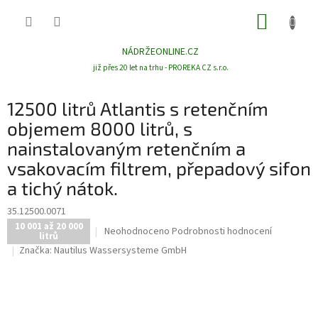
Přejít
NÁKUP
na
obsah
KOŠÍK
NÁDRŽEONLINE.CZ
již přes 20 let na trhu - PROREKA CZ s.r.o.
12500 litrů Atlantis s retenčním
objemem 8000 litrů, s
nainstalovaným retenčním a
vsakovacím filtrem, přepadový sifon
a tichý nátok.
35.12500.0071
10 001 až 20 000
Průměrné
Neohodnoceno
Podrobnosti hodnocení
litrů
hodnocení
Značka:
Nautilus Wassersysteme GmbH
produktu
je
0,0
z
5