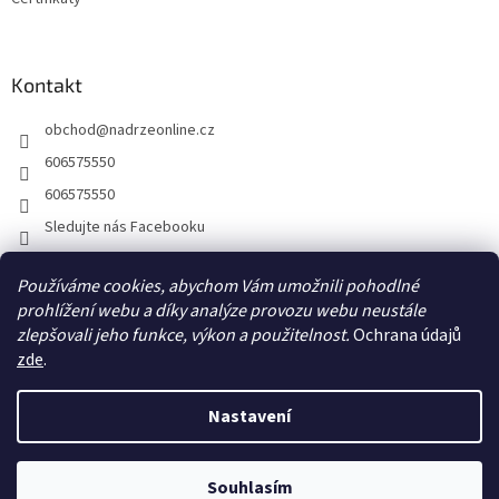
Kontakt
obchod
@
nadrzeonline.cz
606575550
606575550
Sledujte nás Facebooku
Používáme cookies, abychom Vám umožnili pohodlné
prohlížení webu a díky analýze provozu webu neustále
zlepšovali jeho funkce, výkon a použitelnost.
Ochrana údajů
zde
.
Nastavení
Vytvořil Shoptet
Souhlasím
Copyright 2026
NÁDRŽEONLINE.CZ
. Všechna práva vyhrazena.