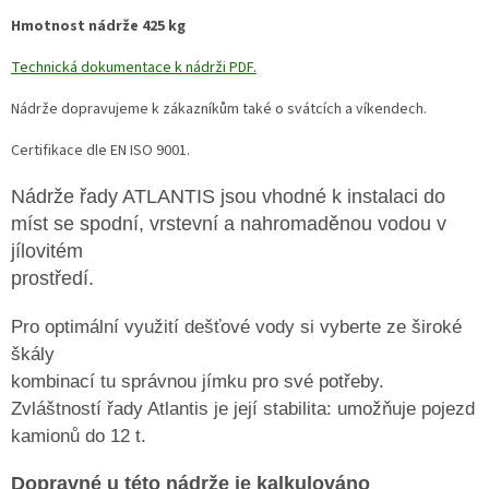
Hmotnost nádrže 425 kg
Technická dokumentace k nádrži PDF.
Nádrže dopravujeme k zákazníkům také o svátcích a víkendech.
Certifikace dle EN ISO 9001.
Nádrže řady ATLANTIS jsou
vhodné k instalaci do
míst se spodní, vrstevní a nahromaděnou vodou v
jílovitém
prostředí.
Pro optimální využití dešťové vody si vyberte ze široké
škály
kombinací tu správnou jímku pro své potřeby.
Zvláštností
řady Atlantis
je
její
stabilita:
umožňuje
pojezd
kamionů do 12 t.
Dopravné u této nádrže je kalkulováno