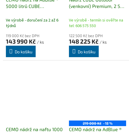
5000 litrů CUBE
(venkovní) Premium, 2 500
(venkovní/vnitřní)
litrů pro AdBlue® / DEF /
ARLA 32
Ve výrobě - doručení za 2 až 6
Ve výrobě - termín si ověřte na
týdnů
tel: 606 575 550
119 000 Kč bez DPH
122 500 Kč bez DPH
143 990 Kč
148 225 Kč
/ ks
/ ks
Do košíku
Do košíku
219 000 Kč
–18 %
CEMO nádrž na naftu 1000
CEMO nádrž na AdBlue ®️