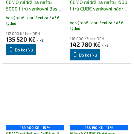
CEMO nádrž na naftu
CEMO nádrž na naftu 1500
5000 litrů venkovní Basic
litrů CUBE venkovní nádrž
(komplet)
PREMIUM komplet
Ve výrobě - doručení za 2 až 6
Průměrné
Ve výrobě - doručení za 2 až 6
týdnů
hodnocení
týdnů
produktu
112 000 Kč bez DPH
je
135 520 Kč
118 000 Kč bez DPH
/ ks
142 780 Kč
5,0
/ ks
z
Do košíku
Do košíku
5
hvězdiček.
169 400 Kč
–15 %
168 190 Kč
–11 %
CEMO nádrž na AdBlue ®️
Nádrž CUBE Outdoor