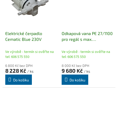
Elektrické čerpadlo
Odkapová vana PE 27/1100
Cematic Blue 230V
pro regál s max.
rozměrem 270 x 110 cm
Ve výrobě - termín si ověřte na
Ve výrobě - termín si ověřte na
tel: 606 575 550
tel: 606 575 550
6 800 Kč bez DPH
8 000 Kč bez DPH
8 228 Kč
9 680 Kč
/ ks
/ ks
Do košíku
Do košíku