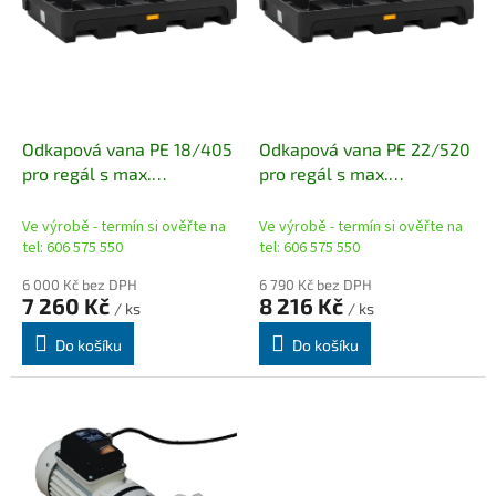
o
p
d
r
u
o
k
d
t
u
ů
k
Odkapová vana PE 18/405
Odkapová vana PE 22/520
t
pro regál s max.
pro regál s max.
ů
rozměrem 180 x 110 cm
rozměrem 220 x 110 cm
Ve výrobě - termín si ověřte na
Ve výrobě - termín si ověřte na
tel: 606 575 550
tel: 606 575 550
6 000 Kč bez DPH
6 790 Kč bez DPH
7 260 Kč
8 216 Kč
/ ks
/ ks
Do košíku
Do košíku