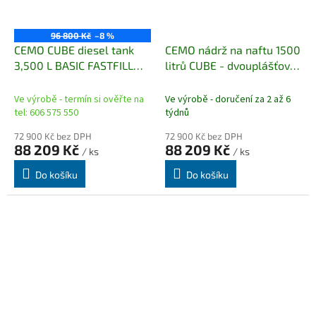
96 800 Kč
–8 %
CEMO CUBE diesel tank
CEMO nádrž na naftu 1500
3,500 L BASIC FASTFILL
litrů CUBE - dvouplášťová
(Novinka)
BASIC INDOOR (vnitřní)
Ve výrobě - termín si ověřte na
Ve výrobě - doručení za 2 až 6
tel: 606 575 550
týdnů
72 900 Kč bez DPH
72 900 Kč bez DPH
88 209 Kč
88 209 Kč
/ ks
/ ks
Do košíku
Do košíku