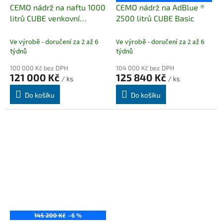
CEMO nádrž na naftu 1000
CEMO nádrž na AdBlue ®️
litrů CUBE venkovní
2500 litrů CUBE Basic
PREMIUM
Ve výrobě - doručení za 2 až 6
Ve výrobě - doručení za 2 až 6
týdnů
týdnů
100 000 Kč bez DPH
104 000 Kč bez DPH
121 000 Kč
125 840 Kč
/ ks
/ ks
Do košíku
Do košíku
145 200 Kč
–6 %