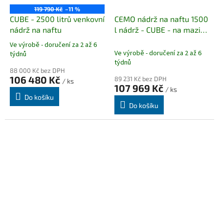
119 790 Kč
–11 %
CUBE - 2500 litrů venkovní
CEMO nádrž na naftu 1500
nádrž na naftu
l nádrž - CUBE - na maziva
BASIC INDOOR (vnitřní)
Ve výrobě - doručení za 2 až 6
Průměrné
Ve výrobě - doručení za 2 až 6
týdnů
hodnocení
týdnů
produktu
88 000 Kč bez DPH
je
106 480 Kč
89 231 Kč bez DPH
/ ks
107 969 Kč
5,0
/ ks
z
Do košíku
Do košíku
5
hvězdiček.