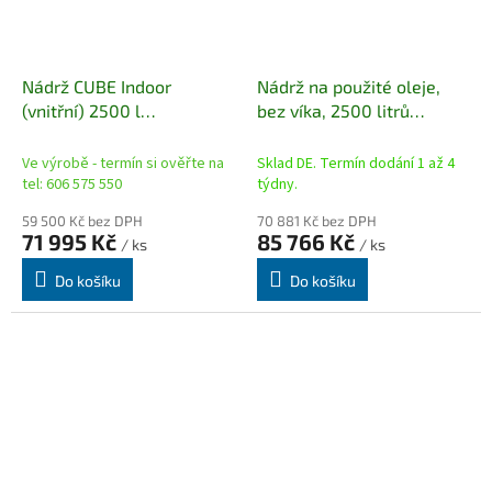
Nádrž CUBE Indoor
Nádrž na použité oleje,
(vnitřní) 2500 l
bez víka, 2500 litrů
dvouplášťová - bez
(vnitřní)
tankovacího zařízení
Ve výrobě - termín si ověřte na
Sklad DE. Termín dodání 1 až 4
tel: 606 575 550
týdny.
59 500 Kč bez DPH
70 881 Kč bez DPH
71 995 Kč
85 766 Kč
/ ks
/ ks
Do košíku
Do košíku