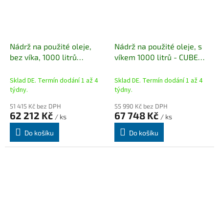
Nádrž na použité oleje,
Nádrž na použité oleje, s
bez víka, 1000 litrů
víkem 1000 litrů - CUBE
(vnitřní)
(venkovní)
Sklad DE. Termín dodání 1 až 4
Sklad DE. Termín dodání 1 až 4
týdny.
týdny.
51 415 Kč bez DPH
55 990 Kč bez DPH
62 212 Kč
67 748 Kč
/ ks
/ ks
Do košíku
Do košíku