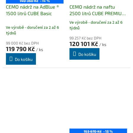
140 360 Kč
–14 %
CEMO nádrž na AdBlue ®️
CEMO nádrž na naftu
1500 litrů CUBE Basic
2500 litrů CUBE PREMIUM
Ideální pro zemědělce
Ve výrobě - doručení za 2 až 6
Průměrné
Ve výrobě - doručení za 2 až 6
týdnů
hodnocení
týdnů
produktu
99 257 Kč bez DPH
je
120 101 Kč
99 000 Kč bez DPH
/ ks
119 790 Kč
5,0
/ ks
z
Do košíku
Do košíku
5
hvězdiček.
153 670 Kč
–18 %