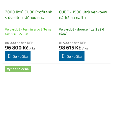
2000 litrů CUBE Profitank
CUBE - 1500 litrů venkovní
s dvojitou stěnou na
nádrž na naftu
maziva.
Ve výrobě - termín si ověřte na
Ve výrobě - doručení za 2 až 6
tel: 606 575 550
týdnů
80 000 Kč bez DPH
81 500 Kč bez DPH
96 800 Kč
98 615 Kč
/ ks
/ ks
Do košíku
Do košíku
Výhodná cena