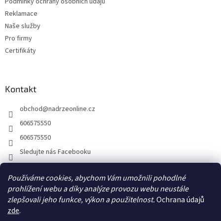
Podmínky ochrany osobních údajů
y
Reklamace
v
ý
Naše služby
p
Pro firmy
i
Certifikáty
s
u
Kontakt
obchod
@
nadrzeonline.cz
606575550
606575550
Sledujte nás Facebooku
Používáme cookies, abychom Vám umožnili pohodlné
prohlížení webu a díky analýze provozu webu neustále
zlepšovali jeho funkce, výkon a použitelnost.
Ochrana údajů
zde
.