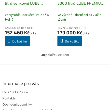
litrů venkovní CUBE
5000 litrů CUBE PREMIUM
OUTDOOR PREMIUM PLUS
(venkovní)
s CMO 1O evidencí
Ve výrobě - doručení za 2 až 6
Ve výrobě - doručení za 2 až 6
týdnů
týdnů
126 000 Kč bez DPH
147 934 Kč bez DPH
152 460 Kč
179 000 Kč
/ ks
/ ks
Do košíku
Do košíku
38
položek celkem
O
v
l
Z
á
á
d
p
a
a
Informace pro vás
c
t
í
PROREKA CZ s.r.o.
í
p
Kontakty
r
v
Obchodní podmínky
k