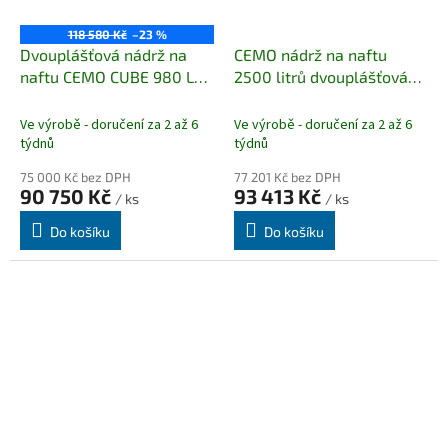
118 580 Kč
–23 %
Dvouplášťová nádrž na
CEMO nádrž na naftu
naftu CEMO CUBE 980 L
2500 litrů dvouplášťová
PREMIUM (stacionární)
BASIC INDOOR (vnitřní)
Novinka pro sezónu
Ve výrobě - doručení za 2 až 6
Ve výrobě - doručení za 2 až 6
2022/2023
týdnů
týdnů
75 000 Kč bez DPH
77 201 Kč bez DPH
90 750 Kč
93 413 Kč
/ ks
/ ks
Do košíku
Do košíku