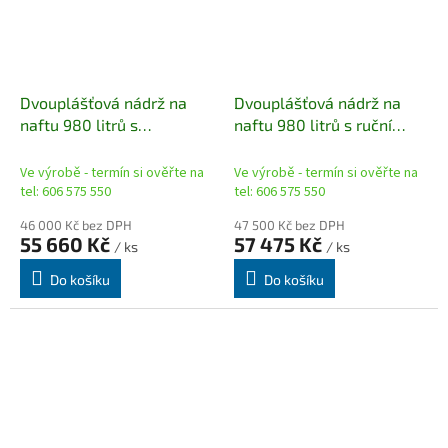
Dvouplášťová nádrž na
Dvouplášťová nádrž na
naftu 980 litrů s
naftu 980 litrů s ruční
rychlospojkou / vhodná
pumpou (nezávislá na
pro diesel agregáty /
energii)
Ve výrobě - termín si ověřte na
Ve výrobě - termín si ověřte na
tel: 606 575 550
tel: 606 575 550
46 000 Kč bez DPH
47 500 Kč bez DPH
55 660 Kč
57 475 Kč
/ ks
/ ks
Do košíku
Do košíku