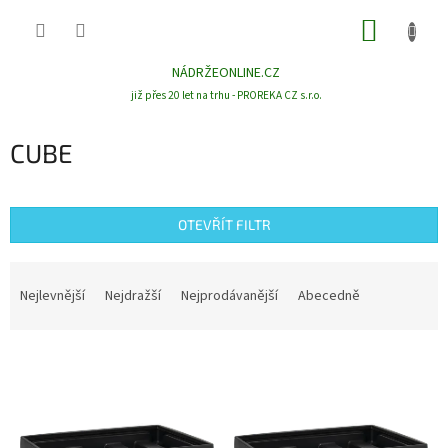
Přejít
NÁKUP
na
obsah
KOŠÍK
NÁDRŽEONLINE.CZ
již přes 20 let na trhu - PROREKA CZ s.r.o.
CUBE
OTEVŘÍT FILTR
Ř
a
Nejlevnější
Nejdražší
Nejprodávanější
Abecedně
z
e
V
n
ý
í
p
p
i
r
s