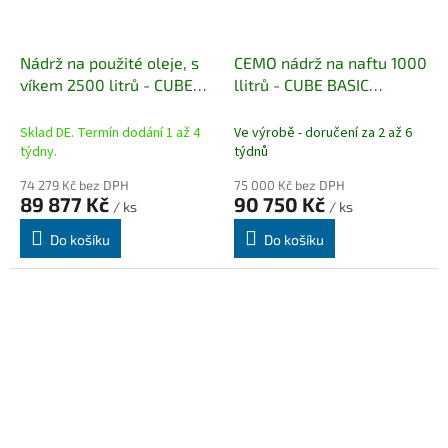
Nádrž na použité oleje, s
CEMO nádrž na naftu 1000
víkem 2500 litrů - CUBE
llitrů - CUBE BASIC
(venkovní)
venkovní
Sklad DE. Termín dodání 1 až 4
Ve výrobě - doručení za 2 až 6
týdny.
týdnů
74 279 Kč bez DPH
75 000 Kč bez DPH
89 877 Kč
90 750 Kč
/ ks
/ ks
Do košíku
Do košíku