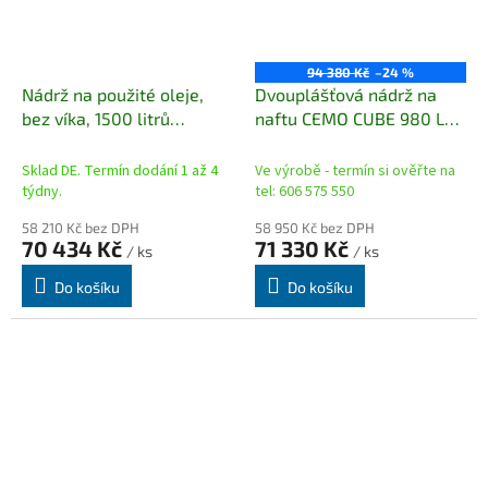
94 380 Kč
–24 %
Nádrž na použité oleje,
Dvouplášťová nádrž na
bez víka, 1500 litrů
naftu CEMO CUBE 980 L
(vnitřní)
Basic (stacionární)
Novinka pro sezónu
Sklad DE. Termín dodání 1 až 4
Ve výrobě - termín si ověřte na
2022/2023
týdny.
tel: 606 575 550
58 210 Kč bez DPH
58 950 Kč bez DPH
70 434 Kč
71 330 Kč
/ ks
/ ks
Do košíku
Do košíku