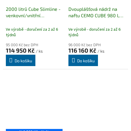
2000 litrů Cube Slimline -
Dvouplášťová nádrž na
venkovní/vnitřní
naftu CEMO CUBE 980 L
NAFTA/BIONAFTA
PREMIUM
Novinka pro
sezónu 2022/2023
Ve výrobě - doručení za 2 až 6
Ve výrobě - doručení za 2 až 6
týdnů
týdnů
95 000 Kč bez DPH
96 000 Kč bez DPH
114 950 Kč
116 160 Kč
/ ks
/ ks
Do košíku
Do košíku