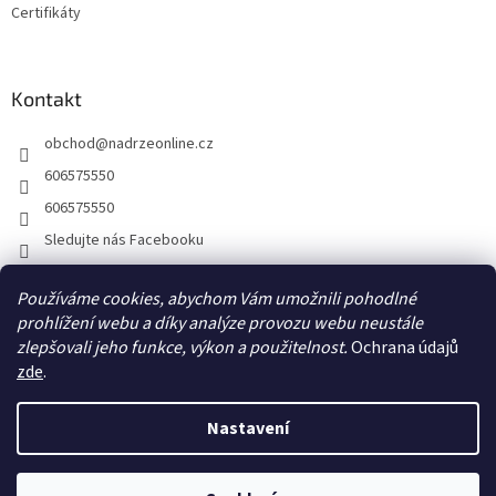
Certifikáty
s
u
Kontakt
obchod
@
nadrzeonline.cz
606575550
606575550
Sledujte nás Facebooku
Používáme cookies, abychom Vám umožnili pohodlné
prohlížení webu a díky analýze provozu webu neustále
zlepšovali jeho funkce, výkon a použitelnost.
Ochrana údajů
zde
.
Nastavení
Vytvořil Shoptet