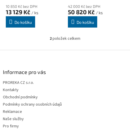
10 850 Kč bez DPH
42 000 Kč bez DPH
13 129 Kč
50 820 Kč
/ ks
/ ks
Do košíku
Do košíku
2
položek celkem
O
v
l
Z
á
á
d
p
a
a
Informace pro vás
c
t
í
PROREKA CZ s.r.o.
í
p
Kontakty
r
v
Obchodní podmínky
k
Podmínky ochrany osobních údajů
y
Reklamace
v
ý
Naše služby
p
Pro firmy
i