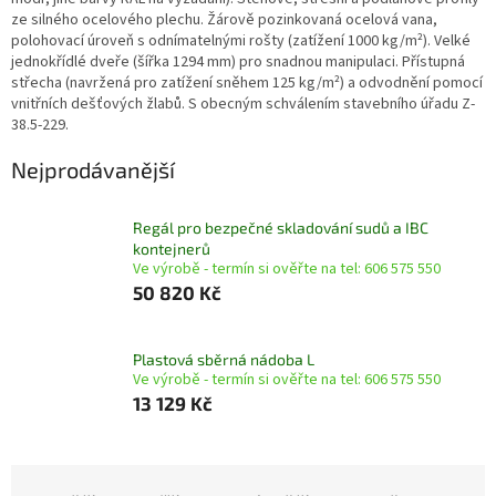
ze silného ocelového plechu. Žárově pozinkovaná ocelová vana,
polohovací úroveň s odnímatelnými rošty (zatížení 1000 kg/m²). Velké
jednokřídlé dveře (šířka 1294 mm) pro snadnou manipulaci. Přístupná
střecha (navržená pro zatížení sněhem 125 kg/m²) a odvodnění pomocí
vnitřních dešťových žlabů. S obecným schválením stavebního úřadu Z-
38.5-229.
Nejprodávanější
Regál pro bezpečné skladování sudů a IBC
kontejnerů
Ve výrobě - termín si ověřte na tel: 606 575 550
50 820 Kč
Plastová sběrná nádoba L
Ve výrobě - termín si ověřte na tel: 606 575 550
13 129 Kč
Ř