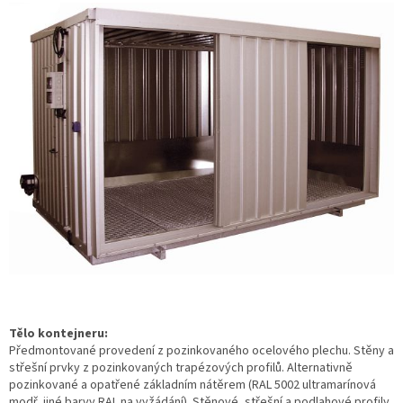
Tělo kontejneru:
Předmontované provedení z pozinkovaného ocelového plechu. Stěny a
střešní prvky z pozinkovaných trapézových profilů. Alternativně
pozinkované a opatřené základním nátěrem (RAL 5002 ultramarínová
modř, jiné barvy RAL na vyžádání). Stěnové, střešní a podlahové profily