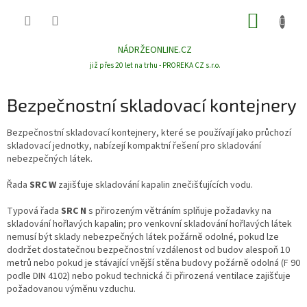
Přejít
NÁKUP
na
obsah
KOŠÍK
NÁDRŽEONLINE.CZ
již přes 20 let na trhu - PROREKA CZ s.r.o.
Bezpečnostní skladovací kontejnery
Bezpečnostní skladovací kontejnery, které se používají jako průchozí
skladovací jednotky, nabízejí kompaktní řešení pro skladování
nebezpečných látek.
Řada
SRC W
zajišťuje skladování kapalin znečišťujících vodu.
Typová řada
SRC N
s přirozeným větráním splňuje požadavky na
skladování hořlavých kapalin; pro venkovní skladování hořlavých látek
nemusí být sklady nebezpečných látek požárně odolné, pokud lze
dodržet dostatečnou bezpečnostní vzdálenost od budov alespoň 10
metrů nebo pokud je stávající vnější stěna budovy požárně odolná (F 90
podle DIN 4102) nebo pokud technická či přirozená ventilace zajišťuje
požadovanou výměnu vzduchu.