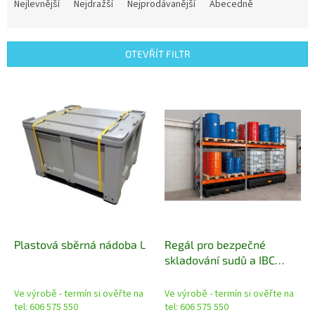
a
Nejlevnější
Nejdražší
Nejprodávanější
Abecedně
z
e
n
OTEVŘÍT FILTR
í
p
V
r
ý
o
p
d
i
u
s
k
p
t
r
ů
o
d
u
k
Plastová sběrná nádoba L
Regál pro bezpečné
t
skladování sudů a IBC
ů
kontejnerů
Ve výrobě - termín si ověřte na
Ve výrobě - termín si ověřte na
tel: 606 575 550
tel: 606 575 550