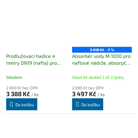
3 618 Kč
–3 %
Prodlužovací hadice 4
Absorbér vody M 1000 pro
metry DN19 (nafta) pro
naftové nádrže, absorpční
průtok 50l/min.
kapacita: 1000 ml
Skladem
Sklad DE dodání 1 až 3 týdny
2 800 Kč bez DPH
2 890 Kč bez DPH
3 388 Kč
3 497 Kč
/ ks
/ ks
Do košíku
Do košíku