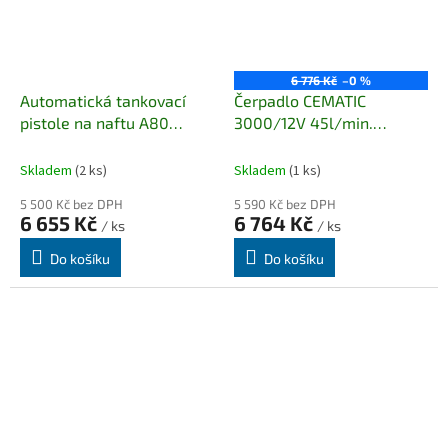
6 776 Kč
–0 %
Automatická tankovací
Čerpadlo CEMATIC
pistole na naftu A80
3000/12V 45l/min.
(max.90 l/min)
DIESEL/ BIODIESEL
Skladem
(2 ks)
Skladem
(1 ks)
5 500 Kč bez DPH
5 590 Kč bez DPH
6 655 Kč
6 764 Kč
/ ks
/ ks
Do košíku
Do košíku