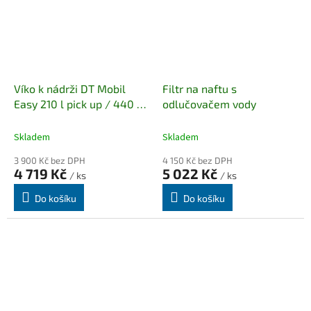
Víko k nádrži DT Mobil
Filtr na naftu s
Easy 210 l pick up / 440 l /
odlučovačem vody
440/50 l
Skladem
Skladem
3 900 Kč bez DPH
4 150 Kč bez DPH
4 719 Kč
5 022 Kč
/ ks
/ ks
Do košíku
Do košíku