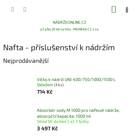
Přejít
NÁKUP
na
obsah
KOŠÍK
NÁDRŽEONLINE.CZ
již přes 20 let na trhu - PROREKA CZ s.r.o.
Nafta - příslušenství k nádržím
Nejprodávanější
Víčko k nádrži UNI 400/750/1000/1500 L
Skladem
(4 ks)
714 Kč
Absorbér vody M 1000 pro naftové nádrže,
absorpční kapacita: 1000 ml
Sklad DE dodání 1 až 3 týdny
3 497 Kč