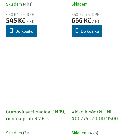
Skladem
(4 ks)
Skladem
450 Kč bez DPH
550 Kč bez DPH
545 Kč
666 Kč
/ ks
/ ks
Do košíku
Do košíku
Gumová sací hadice DN 19,
Víčko k nádrži UNI
odolná proti RME, s
400/750/1000/1500 L
drátěnou spirálou, v
metráži.
Skladem
(2 m)
Skladem
(4 ks)