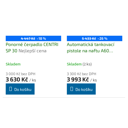
4 447 Kč
–18 %
5 433 Kč
–26 %
Ponorné čerpadlo CENTRI
Automatická tankovací
SP 30
Nejlepší cena
pistole na naftu A60
(max.60 l/min) dle EN
13012
Skladem
Skladem
(2 ks)
3 000 Kč bez DPH
3 300 Kč bez DPH
3 630 Kč
3 993 Kč
/ ks
/ ks
Do košíku
Do košíku