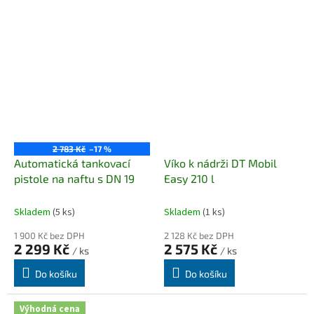
2 783 Kč
–17 %
Automatická tankovací
Víko k nádrži DT Mobil
pistole na naftu s DN 19
Easy 210 l
Skladem
(5 ks)
Skladem
(1 ks)
1 900 Kč bez DPH
2 128 Kč bez DPH
2 299 Kč
2 575 Kč
/ ks
/ ks
Do košíku
Do košíku
Výhodná cena