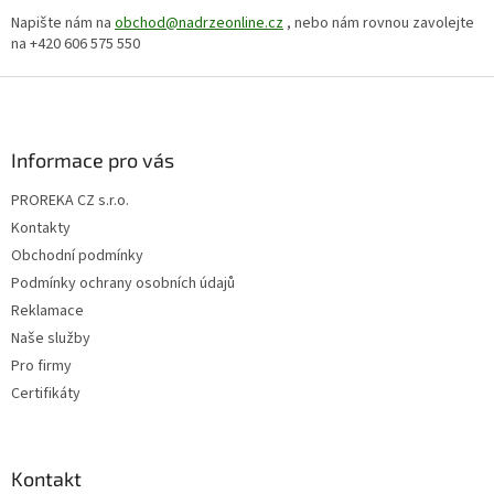
c
n
Napište nám na
obchod@nadrzeonline.cz
í
, nebo nám rovnou zavolejte
í
na +420 606 575 550
p
r
Z
v
k
á
y
p
v
a
Informace pro vás
ý
t
p
PROREKA CZ s.r.o.
í
i
Kontakty
s
u
Obchodní podmínky
Podmínky ochrany osobních údajů
Reklamace
Naše služby
Pro firmy
Certifikáty
Kontakt