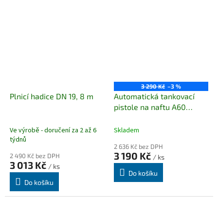
3 290 Kč
–3 %
Plnicí hadice DN 19, 8 m
Automatická tankovací
pistole na naftu A60
(max.60 l/min)
Ve výrobě - doručení za 2 až 6
Skladem
týdnů
2 636 Kč bez DPH
3 190 Kč
2 490 Kč bez DPH
/ ks
3 013 Kč
/ ks
Do košíku
Do košíku