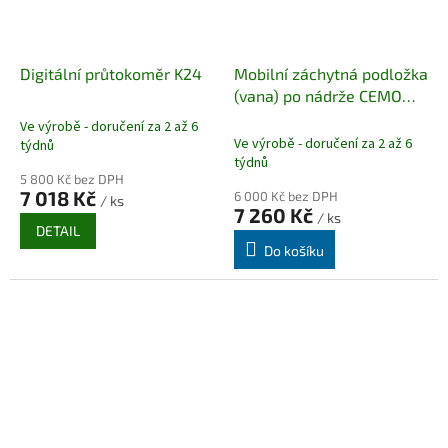
Digitální průtokoměr K24
Mobilní záchytná podložka
(vana) po nádrže CEMO
(M10)
Ve výrobě - doručení za 2 až 6
Průměrné
Ve výrobě - doručení za 2 až 6
týdnů
hodnocení
týdnů
produktu
5 800 Kč bez DPH
je
7 018 Kč
6 000 Kč bez DPH
/ ks
7 260 Kč
5,0
/ ks
DETAIL
z
Do košíku
5
hvězdiček.