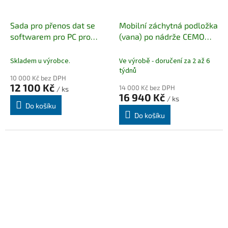
Sada pro přenos dat se
Mobilní záchytná podložka
softwarem pro PC pro
(vana) po nádrže CEMO
evidenční zařízení CMO10
(XL30)
Skladem u výrobce.
Ve výrobě - doručení za 2 až 6
týdnů
10 000 Kč bez DPH
12 100 Kč
14 000 Kč bez DPH
/ ks
16 940 Kč
/ ks
Do košíku
Do košíku