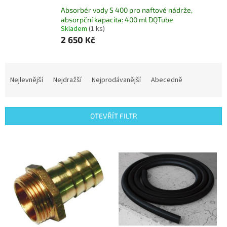
Absorbér vody S 400 pro naftové nádrže,
absorpční kapacita: 400 ml DQTube
Skladem
(1 ks)
2 650 Kč
Ř
a
Nejlevnější
Nejdražší
Nejprodávanější
Abecedně
z
e
n
OTEVŘÍT FILTR
í
p
V
r
ý
o
p
d
i
u
s
k
p
t
r
ů
o