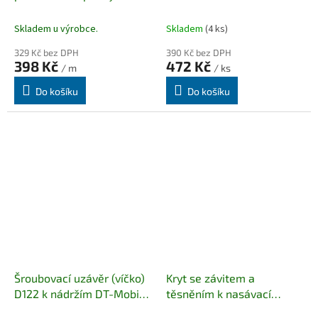
nádrží AdBlue® / DEF /
ARLA 32,
Skladem u výrobce.
Skladem
(4 ks)
329 Kč bez DPH
390 Kč bez DPH
398 Kč
472 Kč
/ m
/ ks
Do košíku
Do košíku
Šroubovací uzávěr (víčko)
Kryt se závitem a
D122 k nádržím DT-Mobile
těsněním k nasávací
Easy 200 l / 460 l
hadici spoj nádrž-hadice