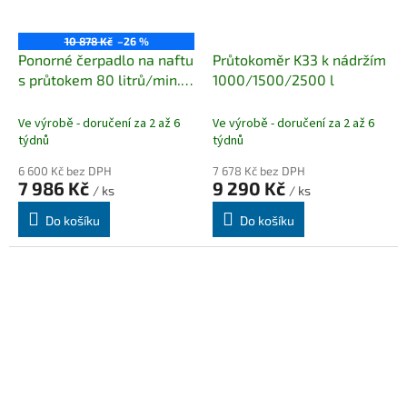
10 878 Kč
–26 %
Ponorné čerpadlo na naftu
Průtokoměr K33 k nádržím
s průtokem 80 litrů/min.
1000/1500/2500 l
CENTRI SP 80 AC
Ve výrobě - doručení za 2 až 6
Ve výrobě - doručení za 2 až 6
týdnů
týdnů
6 600 Kč bez DPH
7 678 Kč bez DPH
7 986 Kč
9 290 Kč
/ ks
/ ks
Do košíku
Do košíku