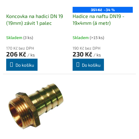
d
u
351 Kč
–34 %
k
Koncovka na hadici DN 19
Hadice na naftu DN19 -
t
(19mm) závit 1 palec
19x4mm (á metr)
ů
Skladem
(3 ks)
Skladem
(>15 ks)
170 Kč bez DPH
190 Kč bez DPH
206 Kč
230 Kč
/ ks
/ ks
Do košíku
Do košíku