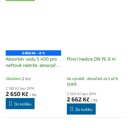
2 892 Kč
–8 %
Absorbér vody S 400 pro
Plnicí hadice DN 19, 6 m
naftové nádrže, absorpční
kapacita: 400 ml DQTube
Skladem
(1 ks)
Ve výrobě - doručení za 2 až 6
týdnů
2 190 Kč bez DPH
2 650 Kč
2 200 Kč bez DPH
/ ks
2 662 Kč
/ ks
Do košíku
Do košíku