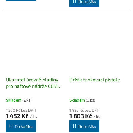
Do košíku
Ukazatel úrovně hladiny
Držák tankovací pistole
pro naftové nádrže CEMO
750, 1000, 1500 a 2000
litrů
Skladem
(2 ks)
Skladem
(1 ks)
1 200 Kč bez DPH
1 490 Kč bez DPH
1 452 Kč
1 803 Kč
/ ks
/ ks
Do košíku
Do košíku