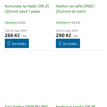
Koncovka na hadici DN 25
Hadice na naftu DN25 -
(25mm) závit 1 palec
25x5mm (á metr)
Skladem
(2 ks)
Skladem
(>15 ks)
220 Kč bez DPH
240 Kč bez DPH
266 Kč
290 Kč
/ ks
/ ks
Do košíku
Do košíku
Sací hadice DN19 PU/PVC,
Hadicová spojka DN 19