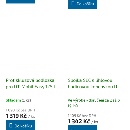
Do košíku
Protiskluzová podložka
Spojka SEC s úhlovou
pro DT-Mobil Easy 125 l a
hadicovou koncovkou DN
200 l
Doporučujeme k
19
mobilním nádržím.
Skladem
(1 ks)
Ve výrobě - doručení za 2 až 6
týdnů
1 090 Kč bez DPH
1 319 Kč
1 109 Kč bez DPH
/ ks
1 342 Kč
/ ks
Do košíku