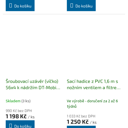
Do košíku
Do košíku
Šroubovací uzávěr (víčko)
Sací hadice z PVC 1,6 m s
56x4 k nádržím DT-Mobile
nožním ventilem a filtrem
Easy 210 l / 440 l /
(s vnějším závitem 1")
440+50 combi
Skladem
(3 ks)
Ve výrobě - doručení za 2 až 6
týdnů
990 Kč bez DPH
1 198 Kč
1 033 Kč bez DPH
/ ks
1 250 Kč
/ ks
Do košíku