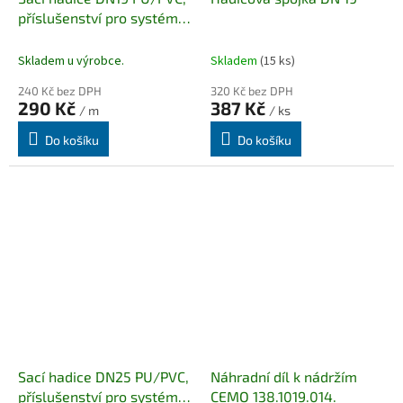
příslušenství pro systémy
nádrží AdBlue® / DEF /
ARLA 32,
Skladem u výrobce.
Skladem
(15 ks)
240 Kč bez DPH
320 Kč bez DPH
290 Kč
387 Kč
/ m
/ ks
Do košíku
Do košíku
Sací hadice DN25 PU/PVC,
Náhradní díl k nádržím
příslušenství pro systémy
CEMO 138.1019.014.