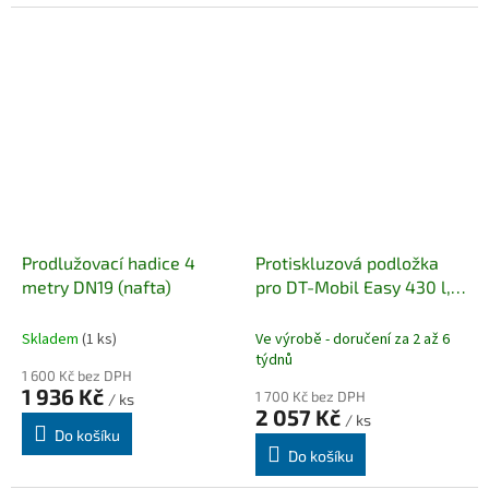
Prodlužovací hadice 4
Protiskluzová podložka
metry DN19 (nafta)
pro DT-Mobil Easy 430 l,
440 l, 440/50 l, 460 l,
600 l.
Skladem
(1 ks)
Ve výrobě - doručení za 2 až 6
týdnů
1 600 Kč bez DPH
1 936 Kč
1 700 Kč bez DPH
/ ks
2 057 Kč
/ ks
Do košíku
Do košíku