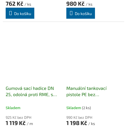
762 Kč
980 Kč
/ ks
/ ks
Do košíku
Do košíku
Gumová sací hadice DN
Manuální tankovací
25, odolná proti RME, s
pistole PE bez
drátěnou spirálou, v
příslušenství
metráži.
Skladem
Skladem
(2 ks)
925 Kč bez DPH
990 Kč bez DPH
1 119 Kč
1 198 Kč
/ m
/ ks