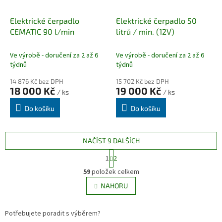
Elektrické čerpadlo
Elektrické čerpadlo 50
CEMATIC 90 l/min
litrů / min. (12V)
Ve výrobě - doručení za 2 až 6
Ve výrobě - doručení za 2 až 6
týdnů
týdnů
14 876 Kč bez DPH
15 702 Kč bez DPH
18 000 Kč
19 000 Kč
/ ks
/ ks
Do košíku
Do košíku
NAČÍST 9 DALŠÍCH
S
1
2
t
O
r
59
položek celkem
v
á
l
NAHORU
n
á
k
d
o
v
Potřebujete poradit s výběrem?
a
á