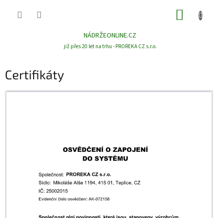
Přejít
NÁKUP
na
obsah
KOŠÍK
NÁDRŽEONLINE.CZ
již přes 20 let na trhu - PROREKA CZ s.r.o.
Certifikáty
V
ý
p
i
s
č
l
á
n
k
ů