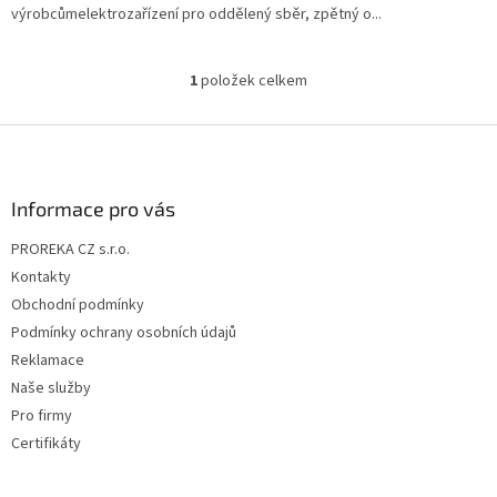
výrobcůmelektrozařízení pro oddělený sběr, zpětný o...
1
položek celkem
O
v
l
Z
á
á
d
p
a
a
Informace pro vás
c
t
í
PROREKA CZ s.r.o.
í
p
Kontakty
r
v
Obchodní podmínky
k
Podmínky ochrany osobních údajů
y
Reklamace
v
ý
Naše služby
p
Pro firmy
i
Certifikáty
s
u