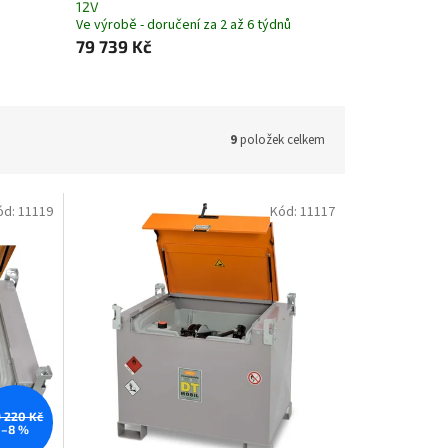
12V
Ve výrobě - doručení za 2 až 6 týdnů
79 739 Kč
9
položek celkem
ód:
11119
Kód:
11117
 220 Kč
–8 %