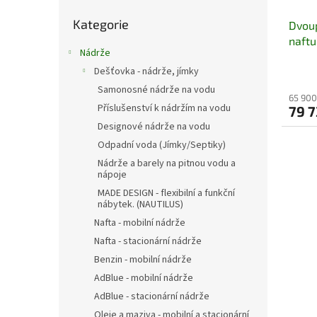
t
Přeskočit
Kategorie
kategorie
Dvoup
ů
naftu
Nádrže
čerp
Dešťovka - nádrže, jímky
Samonosné nádrže na vodu
65 900
Příslušenství k nádržím na vodu
79 
Designové nádrže na vodu
Odpadní voda (Jímky/Septiky)
Nádrže a barely na pitnou vodu a
nápoje
MADE DESIGN - flexibilní a funkční
nábytek. (NAUTILUS)
Nafta - mobilní nádrže
Nafta - stacionární nádrže
Benzin - mobilní nádrže
AdBlue - mobilní nádrže
AdBlue - stacionární nádrže
Oleje a maziva - mobilní a stacionární