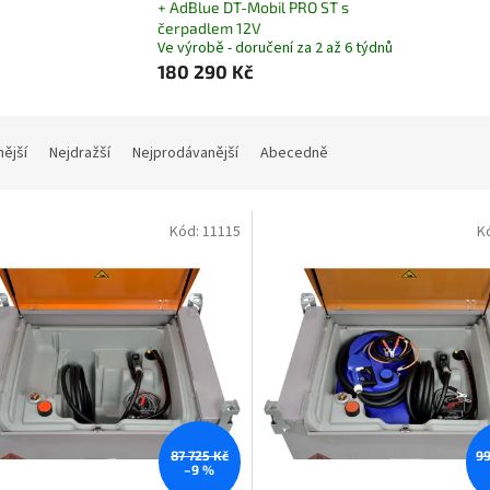
+ AdBlue DT-Mobil PRO ST s
čerpadlem 12V
Ve výrobě - doručení za 2 až 6 týdnů
180 290 Kč
nější
Nejdražší
Nejprodávanější
Abecedně
Kód:
11115
K
87 725 Kč
99
–9 %