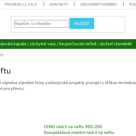
PROREKA CZ S.R.O.
KONTAKTY
OBCHODNÍ PODMÍNKY
POD
HLEDAT
adování kapalin / záchytné vany / bezpečnostní skříně / uložení chemikálií
by
ftu
zejména stavební firmy a inženýrské projekty pracující s těžkou technikou
né pro převoz.
CEMO nádrž na naftu 980/200
Dvouplášťová mobilní nádrž na naftu