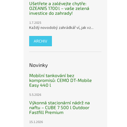
Ušetřete a zalévejte chytře:
OZEANIS 1700 l – vaše zelená
investice do zahrady!
1.7.2025
Každý novodobý zahrádkář ví, jak vz...
ARCHIV
Novinky
Mobilní tankování bez
kompromisů: CEMO DT-Mobile
Easy 440 l
5.5.2026
Výkonná stacionární nádrž na
naftu – CUBE 7 500 l Outdoor
Fastfill Premium
15.1.2026