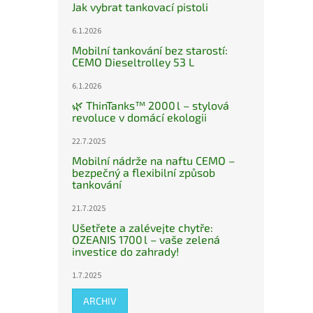
Jak vybrat tankovací pistoli
6.1.2026
Mobilní tankování bez starostí:
CEMO Dieseltrolley 53 L
6.1.2026
🌿 ThinTanks™ 2000 l – stylová
revoluce v domácí ekologii
22.7.2025
Mobilní nádrže na naftu CEMO –
bezpečný a flexibilní způsob
tankování
21.7.2025
Ušetřete a zalévejte chytře:
OZEANIS 1700 l – vaše zelená
investice do zahrady!
1.7.2025
ARCHIV