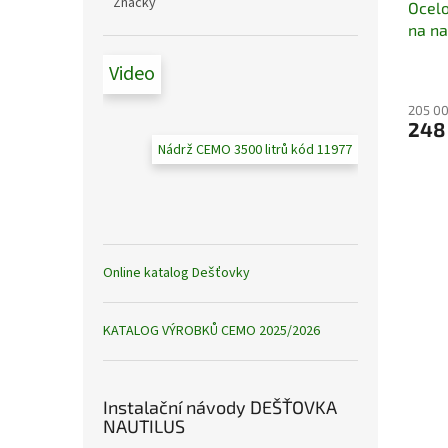
Značky
Ocelo
na na
vnitřn
Video
205 00
248
Nádrž CEMO 3500 litrů kód 11977
Online katalog Dešťovky
KATALOG VÝROBKŮ CEMO 2025/2026
Instalační návody DEŠŤOVKA
NAUTILUS