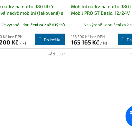
nádrž na naftu 980 litrů -
Mobilní nádrž na naftu 980 l
vá nádrž mobilní (lakovaná) s
Mobil PRO ST Basic, 12/24V
adlem 12V
Ve výrobě - doručení za 2 až 6 týdnů
Ve výrobě - doručení za 2 a
0 Kč bez DPH
136 500 Kč bez DPH
Do košíku
Do
 200 Kč
165 165 Kč
/ ks
/ ks
Kód:
8837
2