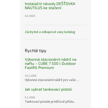
Instalační návody DEŠŤOVKA
NAUTILUS ke stažení
4.2.2025
Záchytné a odkapové vany katalog
Rychlé tipy
Výkonná stacionární nádrž na
naftu – CUBE 7 500 l Outdoor
Fastfill Premium
15.1.2026
Výkonná stacionární nádrž pro vaše ...
Jak vybrat tankovací pistoli
6.1.2026
Tankovací pistole je klíčové příslu...