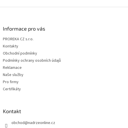
Z
á
p
a
Informace pro vás
t
PROREKA CZ s.r.o.
í
Kontakty
Obchodní podmínky
Podmínky ochrany osobních údajů
Reklamace
Naše služby
Pro firmy
Certifikáty
Kontakt
obchod
@
nadrzeonline.cz