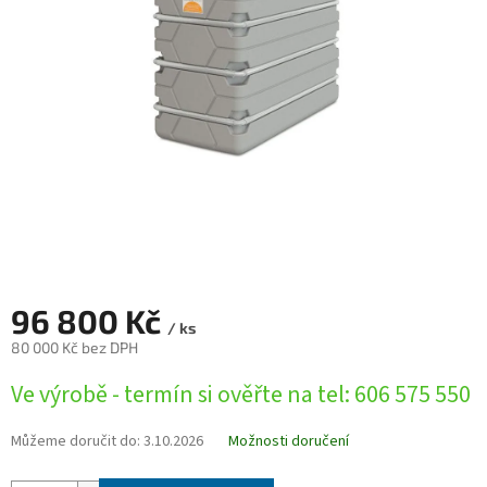
96 800 Kč
/ ks
80 000 Kč bez DPH
Měrná
Ve výrobě - termín si ověřte na tel: 606 575 550
cena:
Můžeme doručit do:
3.10.2026
Možnosti doručení