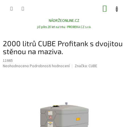
Přejít
NÁKUP
na
obsah
KOŠÍK
NÁDRŽEONLINE.CZ
již přes 20 let na trhu - PROREKA CZ s.r.o.
2000 litrů CUBE Profitank s dvojitou
stěnou na maziva.
11665
Průměrné
Neohodnoceno
Podrobnosti hodnocení
Značka:
CUBE
hodnocení
produktu
je
0,0
z
5
hvězdiček.