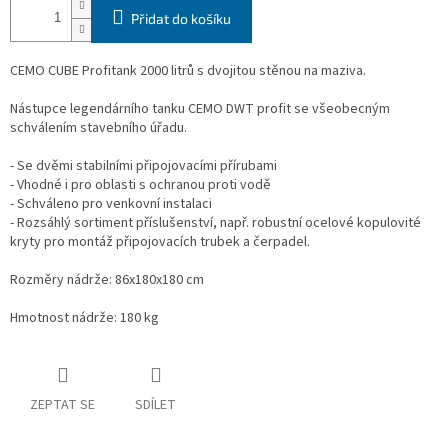
Přidat do košíku
CEMO CUBE Profitank 2000 litrů s dvojitou stěnou na maziva.
Nástupce legendárního tanku CEMO DWT profit se všeobecným
schválením stavebního úřadu.
- Se dvěmi stabilními připojovacími přírubami
- Vhodné i pro oblasti s ochranou proti vodě
- Schváleno pro venkovní instalaci
- Rozsáhlý sortiment příslušenství, např. robustní ocelové kopulovité
kryty pro montáž připojovacích trubek a čerpadel.
Rozměry nádrže: 86x180x180 cm
Hmotnost nádrže: 180 kg
ZEPTAT SE
SDÍLET