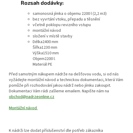
Rozsah dodávky:
samonosná jímka o objemu 2200 l (2,2 m3)
bez vyvrtání vtoku, přepadu a těsnění
včetně poklopu revizního vstupu
montážní návod
složení v místě stavby
Délka
2400 mm
Šířka
1230 mm
Výška
1510 mm
Objem
2200 l.
Materiál PE
Před samotným nákupem nádrže na dešťovou vodu, si od nás
vyžádejte montážní návod a technickou dokumentaci, která Vám
pomůže při rozhodování jakou nádrž nebo jímku zakoupit.
Dokumentaci Vám rádi zašleme emailem. Napište nám na
obchod@nadrzeonline.cz
Montážní návod
K nádrži lze dodat příslušenství dle potřeb zákazníka