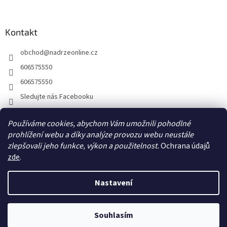
Kontakt
obchod
@
nadrzeonline.cz
606575550
606575550
Sledujte nás Facebooku
Používáme cookies, abychom Vám umožnili pohodlné
prohlížení webu a díky analýze provozu webu neustále
zlepšovali jeho funkce, výkon a použitelnost.
Ochrana údajů
zde
.
Nastavení
Vytvořil Shoptet
Souhlasím
Copyright 2026
NÁDRŽEONLINE.CZ
. Všechna práva vyhrazena.
Kontakt: E-mail:obchod@nadrzeonline.cz / Telefon: 606575550