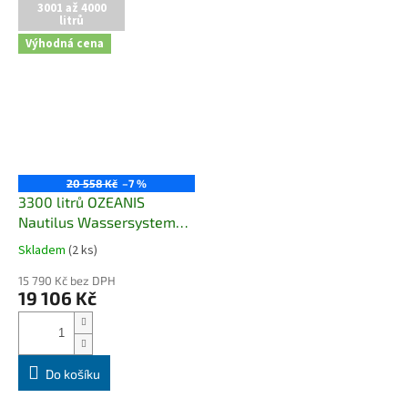
3001 až 4000
litrů
Výhodná cena
20 558 Kč
–7 %
3300 litrů OZEANIS
Nautilus Wassersysteme
AKCE
Skladem
(2 ks)
Průměrné
hodnocení
15 790 Kč bez DPH
produktu
19 106 Kč
je
5,0
z
5
hvězdiček.
Do košíku