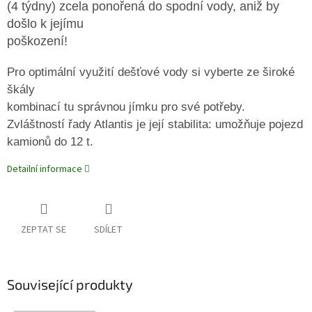
(4 týdny) zcela ponořená do spodní vody, aniž by
došlo k jejímu
poškození!
Pro optimální využití dešťové vody si vyberte ze široké
škály
kombinací tu správnou jímku pro své potřeby.
Zvláštností
řady Atlantis
je
její
stabilita:
umožňuje
pojezd
kamionů do 12 t.
Detailní informace
ZEPTAT SE
SDÍLET
Související produkty