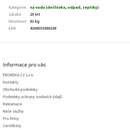
Kategorie
:
na vodu (dešťovka, odpad, septiky)
Záruka
:
25 let
Hmotnost
:
81 kg
EAN
:
4260533080108
Z
á
p
a
Informace pro vás
t
PROREKA CZ s.r.o.
í
Kontakty
Obchodní podmínky
Podmínky ochrany osobních údajů
Reklamace
Naše služby
Pro firmy
Certifikáty