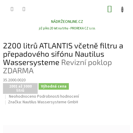
Přejít
NÁKUP
na
obsah
KOŠÍK
NÁDRŽEONLINE.CZ
již přes 20 let na trhu - PROREKA CZ s.r.o.
2200 litrů ATLANTIS včetně filtru a
přepadového sifónu Nautilus
Wassersysteme
Revizní poklop
ZDARMA
35.2000.0020
2001 až 3000
Výhodná cena
litrů
Průměrné
Neohodnoceno
Podrobnosti hodnocení
hodnocení
Značka:
Nautilus Wassersysteme GmbH
produktu
je
0,0
z
5