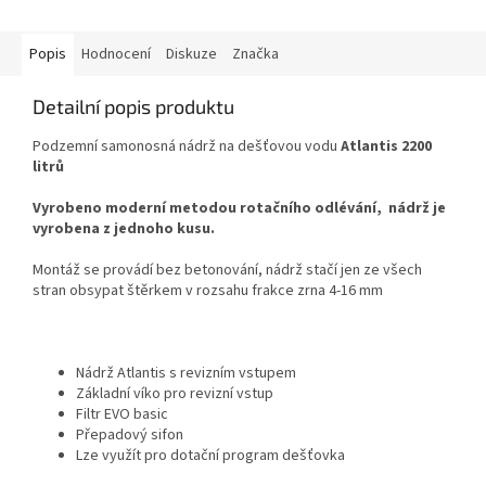
Popis
Hodnocení
Diskuze
Značka
Detailní popis produktu
Podzemní samonosná nádrž na dešťovou vodu
Atlantis 2200
litrů
Vyrobeno moderní metodou rotačního odlévání, nádrž je
vyrobena z jednoho kusu.
Montáž se provádí bez betonování, nádrž stačí jen ze všech
stran obsypat štěrkem v rozsahu frakce zrna 4-16 mm
Nádrž Atlantis s revizním vstupem
Základní víko pro revizní vstup
Filtr EVO basic
Přepadový sifon
Lze využít pro dotační program dešťovka