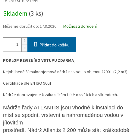
18 290 Kč bez DPH
Měrná
Skladem
(3 ks)
cena:
Můžeme doručit do:
17.8.2026
Možnosti doručení
Přidat do košíku
POKLOP REVIZNÍHO VSTUPU ZDARMA
Nejoblíbenější maloobjemová nádrž na vodu o objemu 2200 l (2,2 m3)
Certifikace dle EN ISO 9001.
Nádrže dopravujeme k zákazníkům také o svátcích a víkendech.
Nádrže řady ATLANTIS jsou
vhodné k instalaci do
míst se spodní, vrstevní a nahromaděnou vodou v
jílovitém
prostředí. Nádrž Atlantis 2 200 může stát krátkodobě