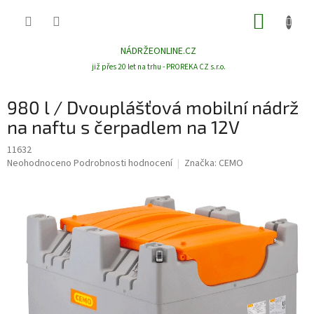
Přejít
NÁKUP
na
obsah
KOŠÍK
NÁDRŽEONLINE.CZ
již přes 20 let na trhu - PROREKA CZ s.r.o.
980 l / Dvouplášťová mobilní nádrž
na naftu s čerpadlem na 12V
11632
Průměrné
Neohodnoceno
Podrobnosti hodnocení
Značka:
CEMO
hodnocení
produktu
je
0,0
z
5
hvězdiček.