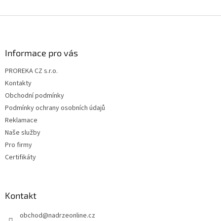
Z
á
p
a
Informace pro vás
t
PROREKA CZ s.r.o.
í
Kontakty
Obchodní podmínky
Podmínky ochrany osobních údajů
Reklamace
Naše služby
Pro firmy
Certifikáty
Kontakt
obchod
@
nadrzeonline.cz