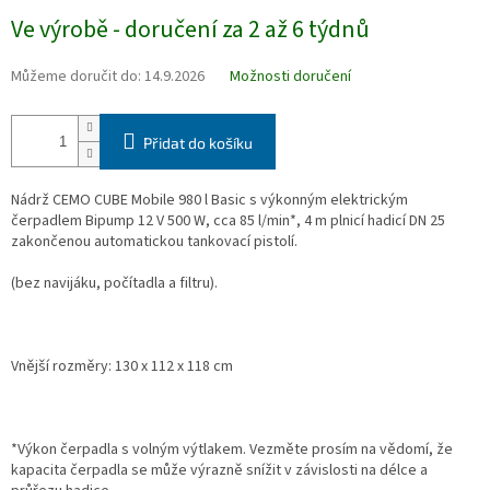
Měrná
Ve výrobě - doručení za 2 až 6 týdnů
cena:
Můžeme doručit do:
14.9.2026
Možnosti doručení
Přidat do košíku
Nádrž CEMO CUBE Mobile 980 l Basic s výkonným elektrickým
čerpadlem Bipump 12 V 500 W, cca 85 l/min*, 4 m plnicí hadicí DN 25
zakončenou automatickou tankovací pistolí.
(bez navijáku, počítadla a filtru).
Vnější rozměry: 130 x 112 x 118 cm
*Výkon čerpadla s volným výtlakem. Vezměte prosím na vědomí, že
kapacita čerpadla se může výrazně snížit v závislosti na délce a