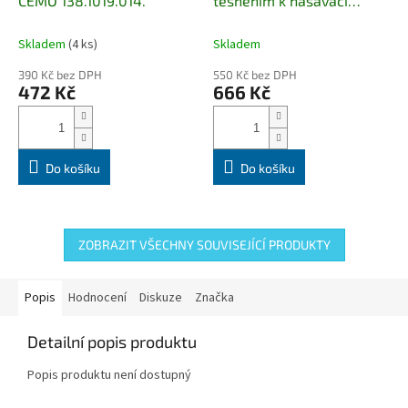
CEMO 138.1019.014.
těsněním k nasávací
hadici spoj nádrž-hadice
Skladem
(4 ks)
Skladem
390 Kč bez DPH
550 Kč bez DPH
472 Kč
666 Kč
Do košíku
Do košíku
ZOBRAZIT VŠECHNY SOUVISEJÍCÍ PRODUKTY
Popis
Hodnocení
Diskuze
Značka
Detailní popis produktu
Popis produktu není dostupný