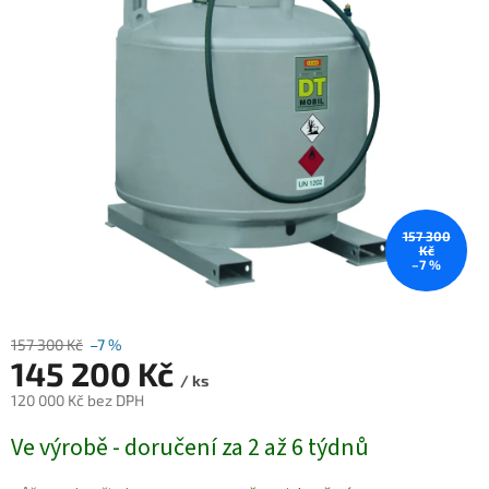
157 300
Kč
–7 %
157 300 Kč
–7 %
145 200 Kč
/ ks
120 000 Kč bez DPH
Měrná
Ve výrobě - doručení za 2 až 6 týdnů
cena: