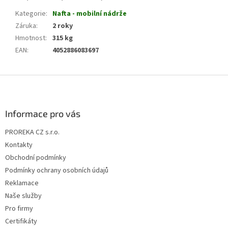
Kategorie
:
Nafta - mobilní nádrže
Záruka
:
2 roky
Hmotnost
:
315 kg
EAN
:
4052886083697
Z
á
p
a
Informace pro vás
t
PROREKA CZ s.r.o.
í
Kontakty
Obchodní podmínky
Podmínky ochrany osobních údajů
Reklamace
Naše služby
Pro firmy
Certifikáty