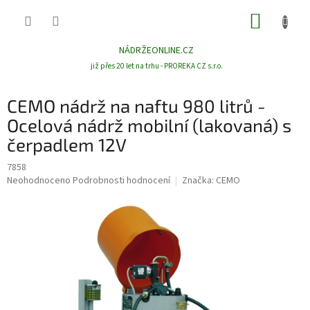
Přejít
NÁKUP
na
obsah
KOŠÍK
NÁDRŽEONLINE.CZ
již přes 20 let na trhu - PROREKA CZ s.r.o.
CEMO nádrž na naftu 980 litrů -
Ocelová nádrž mobilní (lakovaná) s
čerpadlem 12V
7858
Průměrné
Neohodnoceno
Podrobnosti hodnocení
Značka:
CEMO
hodnocení
produktu
je
0,0
z
5
hvězdiček.