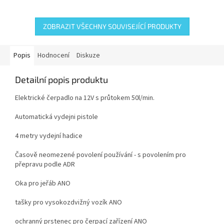
ZOBRAZIT VŠECHNY SOUVISEJÍCÍ PRODUKTY
Popis
Hodnocení
Diskuze
Detailní popis produktu
Elektrické čerpadlo na 12V s průtokem 50l/min.
Automatická vydejni pistole
4 metry vydejní hadice
Časově neomezené povolení používání - s povolením pro
přepravu podle ADR
Oka pro jeřáb ANO
tašky pro vysokozdvižný vozík ANO
ochranný prstenec pro čerpací zařízení ANO