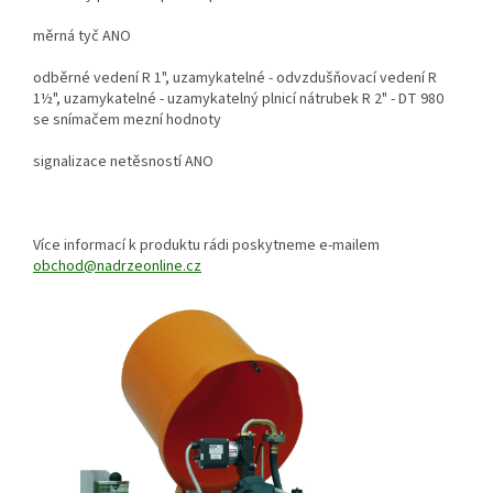
měrná tyč ANO
odběrné vedení R 1", uzamykatelné - odvzdušňovací vedení R
1½", uzamykatelné - uzamykatelný plnicí nátrubek R 2" - DT 980
se snímačem mezní hodnoty
signalizace netěsností ANO
Více informací k produktu rádi poskytneme e-mailem
obchod@nadrzeonline.cz