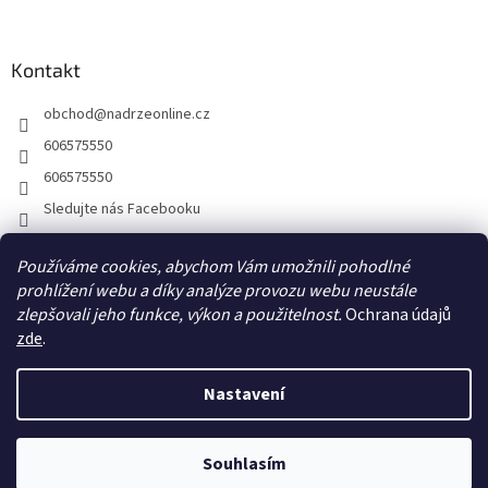
Kontakt
obchod
@
nadrzeonline.cz
606575550
606575550
Sledujte nás Facebooku
Používáme cookies, abychom Vám umožnili pohodlné
prohlížení webu a díky analýze provozu webu neustále
zlepšovali jeho funkce, výkon a použitelnost.
Ochrana údajů
zde
.
Nastavení
Vytvořil Shoptet
Souhlasím
Copyright 2026
NÁDRŽEONLINE.CZ
. Všechna práva vyhrazena.
Kontakt: E-mail:obchod@nadrzeonline.cz / Telefon: 606575550