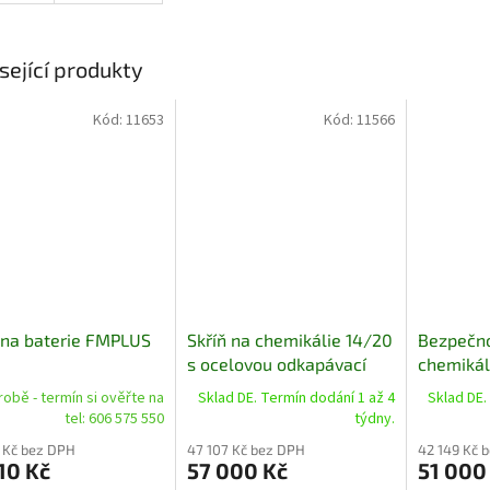
sející produkty
Kód:
11653
Kód:
11566
 na baterie FMPLUS
Skříň na chemikálie 14/20
Bezpečno
s ocelovou odkapávací
chemikál
vanou a pozinkovaným
kanystre
robě - termín si ověřte na
Sklad DE. Termín dodání 1 až 4
Sklad DE.
ocelovým roštem
TÜV
tel: 606 575 550
týdny.
 Kč bez DPH
47 107 Kč bez DPH
42 149 Kč 
10 Kč
57 000 Kč
51 000