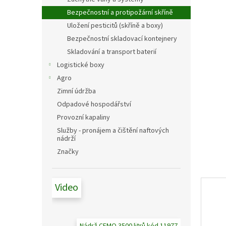
a
hvězdič
n
Bezpečnostní a protipožární skříně
e
Uložení pesticitů (skříně a boxy)
l
Bezpečnostní skladovací kontejnery
Skladování a transport baterií
Logistické boxy
Agro
Zimní údržba
Odpadové hospodářství
Provozní kapaliny
Služby - pronájem a čištění naftových
nádrží
Značky
Video