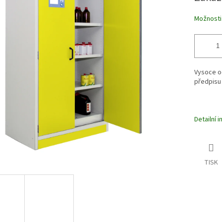
ek.
Možnosti
Vysoce od
předpisu 
Detailní 
TISK