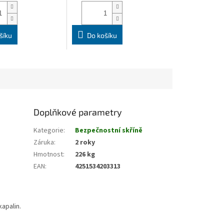
šíku
Do košíku
Doplňkové parametry
Kategorie
:
Bezpečnostní skříně
Záruka
:
2 roky
Hmotnost
:
226 kg
EAN
:
4251534203313
kapalin.