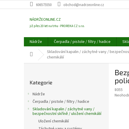
Přejít
606575550
obchod@nadrzeonline.cz
na
obsah
NÁDRŽEONLINE.CZ
již přes 20 let na trhu - PROREKA CZ s.r.o.
Nádrže
Čerpadla / pistole / filtry / hadice
Skl
Skladování kapalin / záchytné vany / bezpečnost
Domů
chemikálií
P
Bezp
o
Přeskočit
s
pol
Kategorie
kategorie
t
8055
r
Nádrže
Průměr
Neohod
a
hodnoce
Čerpadla / pistole / filtry / hadice
n
produkt
Skladování kapalin / záchytné vany /
n
je
bezpečnostní skříně / uložení chemikálií
í
0,0
Uložení chemikálií
z
p
5
Záchytné vany a systémy