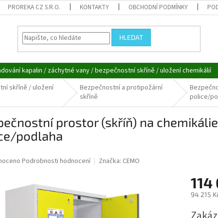
PROREKA CZ S.R.O.
KONTAKTY
OBCHODNÍ PODMÍNKY
POD
HLEDAT
adování kapalin / záchytné vany / bezpečnostní skříně / uložení chemikálií
ní skříně / uložení
Bezpečnostní a protipožární
Bezpečnos
skříně
police/po
ečnostní prostor (skříň) na chemikáli
ice/podlaha
né
noceno
Podrobnosti hodnocení
Značka:
CEMO
ní
114
u
94 215 K
Měrná
Zakáz
cena: