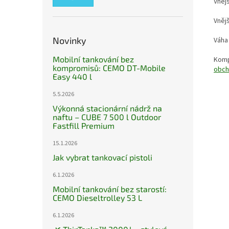
Vnějš
Vnějš
Novinky
Váha
Mobilní tankování bez
Komp
kompromisů: CEMO DT-Mobile
obch
Easy 440 l
5.5.2026
Výkonná stacionární nádrž na
naftu – CUBE 7 500 l Outdoor
Fastfill Premium
15.1.2026
Jak vybrat tankovací pistoli
6.1.2026
Mobilní tankování bez starostí:
CEMO Dieseltrolley 53 L
6.1.2026