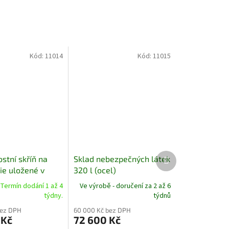
Kód:
11014
Kód:
11015
Další
stní skříň na
Sklad nebezpečných látek
produkt
ie uložené v
320 l (ocel)
ch
 Termín dodání 1 až 4
Ve výrobě - doručení za 2 až 6
týdny.
týdnů
bez DPH
60 000 Kč bez DPH
 Kč
72 600 Kč