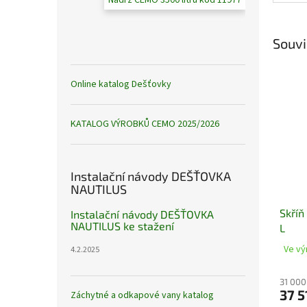
Nádrž CEMO 3500 litrů kód 11977
Souvi
Online katalog Dešťovky
KATALOG VÝROBKŮ CEMO 2025/2026
Instalační návody DEŠŤOVKA
NAUTILUS
Skříň
Instalační návody DEŠŤOVKA
NAUTILUS ke stažení
L
Ve vý
4.2.2025
31 000
37 5
Záchytné a odkapové vany katalog