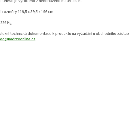
í těleso je vyrobeno z nehořlavého materiálu BI.
í rozměry 119,5 x 59,5 x 196 cm
 226 Kg
lexní technická dokumentace k produktu na vyžádání u obchodního zástu
od@nadrzeonline.cz