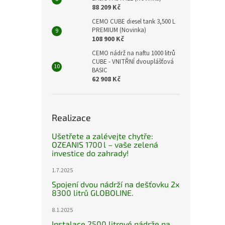
88 209 Kč
CEMO CUBE diesel tank 3,500 L
PREMIUM (Novinka)
108 900 Kč
CEMO nádrž na naftu 1000 litrů
CUBE - VNITŘNÍ dvouplášťová
BASIC
62 908 Kč
Realizace
Ušetřete a zalévejte chytře:
OZEANIS 1700 l – vaše zelená
investice do zahrady!
1.7.2025
Spojení dvou nádrží na dešťovku 2x
8300 litrů GLOBOLINE.
8.1.2025
Instalace 2500 litrové nádrže na