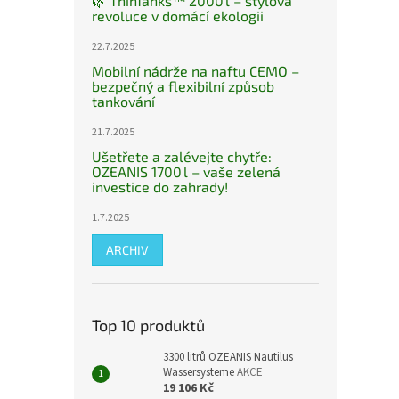
🌿 ThinTanks™ 2000 l – stylová
revoluce v domácí ekologii
22.7.2025
Mobilní nádrže na naftu CEMO –
bezpečný a flexibilní způsob
tankování
21.7.2025
Ušetřete a zalévejte chytře:
OZEANIS 1700 l – vaše zelená
investice do zahrady!
1.7.2025
ARCHIV
Top 10 produktů
3300 litrů OZEANIS Nautilus
Wassersysteme
AKCE
19 106 Kč