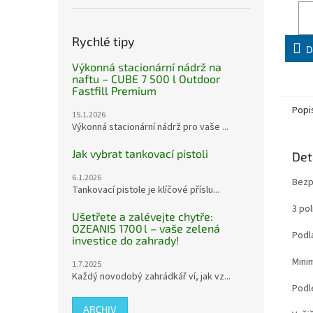
Rychlé tipy
D
Výkonná stacionární nádrž na
naftu – CUBE 7 500 l Outdoor
Fastfill Premium
Popi
15.1.2026
Výkonná stacionární nádrž pro vaše ...
Jak vybrat tankovací pistoli
Det
6.1.2026
Bezp
Tankovací pistole je klíčové příslu...
3 pol
Ušetřete a zalévejte chytře:
OZEANIS 1700 l – vaše zelená
Podl
investice do zahrady!
Minim
1.7.2025
Každý novodobý zahrádkář ví, jak vz...
Podle
ARCHIV