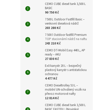
CEMO CUBE diesel tank 3,500 L
BASIC
90 750 Kč
7 500 L Outdoor Fastfill Basic –
venkovní dieselová nádrž
203 280 Kč
7 500 l Outdoor fastfill Premium
TOP stacionární nádrž na naftu
243 210 Kč
CEMO DT‑Mobil Easy 440 L, AP
ready – AKU
27 830 Kč
Ex0 kanystr 20 L – bezpečný
plastový kanystr s antistatickou
ochranou
4 477 Kč
CEMO Dieseltrolley 53 L –
mobilní UN-schválený vozík na
převoz motorové nafty
12 814 Kč
CEMO CUBE diesel tank 3,500 L
BASIC FASTFILL (Novinka)