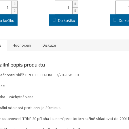
o košíku
Do košíku
Do ko
s
Hodnocení
Diskuze
ailní popis produktu
ečnostní skříň PROTECTO-LINE 12/20 - FWF 30
ice
aha – záchytná vana
ální odolnost proti ohni je 30 minut.
 ustanovení TRbF 20 příloha L se smí prostorách skříně skladovat do 200 l 