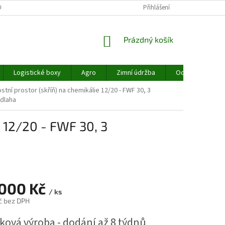
MÍNKY OCHRANY OSOBNÍCH ÚDAJŮ
REKLAMACE
Přihlášení
NAŠE SLUŽBY
NÁKUPNÍ
Prázdný košík
KOŠÍK
Logistické boxy
Agro
Zimní údržba
Odpadové hospo
tní prostor (skříň) na chemikálie 12/20 - FWF 30, 3
dlaha
e 12/20 - FWF 30, 3
 000 Kč
/ ks
č bez DPH
ková výroba - dodání až 8 týdnů