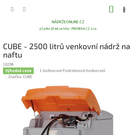
Přejít
NÁKUP
na
obsah
KOŠÍK
NÁDRŽEONLINE.CZ
již přes 20 let na trhu - PROREKA CZ s.r.o.
CUBE - 2500 litrů venkovní nádrž na
naftu
10296
Průměrné
1 hodnocení
Podrobnosti hodnocení
Výhodná cena
hodnocení
Značka:
CUBE
produktu
je
5,0
z
5
hvězdiček.