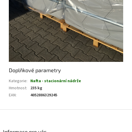
Doplňkové parametry
Kategorie
:
Nafta - stacionární nádrže
Hmotnost
:
235 kg
EAN
:
4052886329245
Z
á
p
a
Informace pro vás