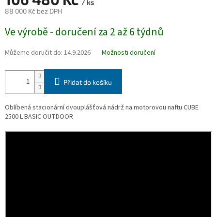
/ ks
88 000 Kč bez DPH
Měrná
Ve výrobě - doručení za 2 až 6 týdnů
cena:
Můžeme doručit do:
14.9.2026
Možnosti doručení
Přidat do košíku
Oblíbená stacionární dvouplášťová nádrž na motorovou naftu CUBE
2500 L BASIC OUTDOOR