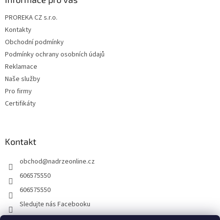
t
PROREKA CZ s.r.o.
í
Kontakty
Obchodní podmínky
Podmínky ochrany osobních údajů
Reklamace
Naše služby
Pro firmy
Certifikáty
Kontakt
obchod
@
nadrzeonline.cz
606575550
606575550
Sledujte nás Facebooku