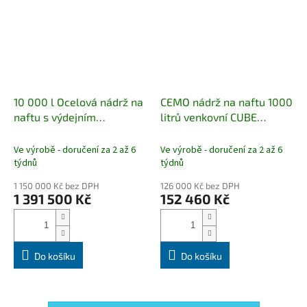
10 000 l Ocelová nádrž na
CEMO nádrž na naftu 1000
naftu s výdejním
litrů venkovní CUBE
zařízením Komplet
Dodání
OUTDOOR PREMIUM PLUS
10 až 12 týdnů
s CMO 1O evidencí
Ve výrobě - doručení za 2 až 6
Ve výrobě - doručení za 2 až 6
týdnů
týdnů
1 150 000 Kč bez DPH
126 000 Kč bez DPH
1 391 500 Kč
152 460 Kč
Do košíku
Do košíku