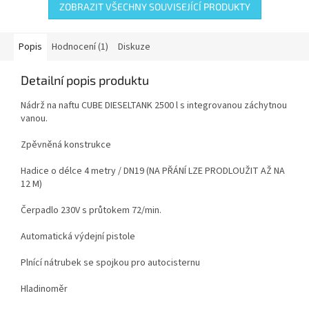
ZOBRAZIT VŠECHNY SOUVISEJÍCÍ PRODUKTY
Popis
Hodnocení (1)
Diskuze
Detailní popis produktu
Nádrž na naftu CUBE DIESELTANK 2500 l s integrovanou záchytnou
vanou.
Zpěvněná konstrukce
Hadice o délce 4 metry / DN19 (NA PŘÁNÍ LZE PRODLOUŽIT AŽ NA
12 M)
Čerpadlo 230V s průtokem 72/min.
Automatická výdejní pistole
Plnící nátrubek se spojkou pro autocisternu
Hladinoměr