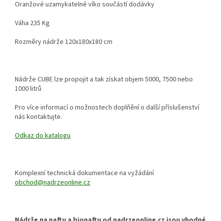
Oranžové uzamykatelné víko součástí dodávky
Váha 235 Kg
Rozměry nádrže 120x180x180 cm
Nádrže CUBE lze propojit a tak získat objem 5000, 7500 nebo
1000 litrů
Pro více informací o možnostech doplňění o další příslušenství
nás kontaktujte.
Odkaz do katalogu
Komplexní technická dokumentace na vyžádání
obchod@nadrzeonline.cz
Nádrže na naftu a bionaftu od nadrzeonline.cz jsou vhodné