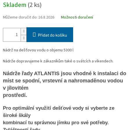
Měrná
Skladem
(2 ks)
cena:
Můžeme doručit do:
16.8.2026
Možnosti doručení
Přidat do košíku
Nádrž na dešťovou vodu o objemu 5300 l
Nádrže dopravujeme k zákazníkům také o svátcích a víkendech.
Nádrže řady ATLANTIS jsou
vhodné k instalaci do
míst se spodní, vrstevní a nahromaděnou vodou
v jílovitém
prostředí.
Pro optimální využití dešťové vody si vyberte ze
široké škály
kombinací tu správnou jímku pro své potřeby.
Zvláštností
řady