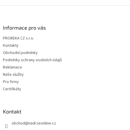
Z
á
p
a
Informace pro vás
t
PROREKA CZ s.r.o.
í
Kontakty
Obchodní podmínky
Podmínky ochrany osobních údajů
Reklamace
Naše služby
Pro firmy
Certifikáty
Kontakt
obchod
@
nadrzeonline.cz