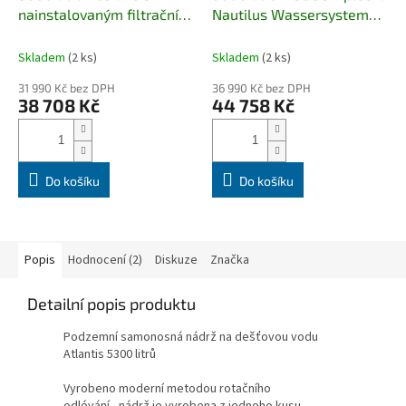
nainstalovaným filtračním
Nautilus Wassersysteme
košem a zpětnou klapkou
Revizní poklop ZDARMA
Nautilus Wassersysteme
Skladem
(2 ks)
Skladem
(2 ks)
31 990 Kč bez DPH
36 990 Kč bez DPH
38 708 Kč
44 758 Kč
Do košíku
Do košíku
Popis
Hodnocení (2)
Diskuze
Značka
Detailní popis produktu
Podzemní samonosná nádrž na dešťovou vodu
Atlantis 5300 litrů
Vyrobeno moderní metodou rotačního
odlévání, nádrž je vyrobena z jednoho kusu.