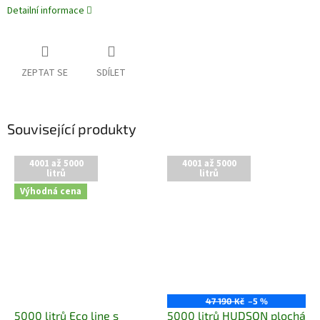
Detailní informace
ZEPTAT SE
SDÍLET
Související produkty
4001 až 5000
4001 až 5000
litrů
litrů
Výhodná cena
47 190 Kč
–5 %
5000 litrů Eco line s
5000 litrů HUDSON plochá