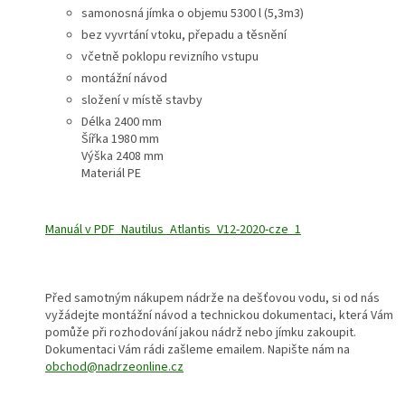
samonosná jímka o objemu 5300 l (5,3m3)
bez vyvrtání vtoku, přepadu a těsnění
včetně poklopu revizního vstupu
montážní návod
složení v místě stavby
Délka 2400
mm
Šířka 1980 mm
Výška 2408
mm
Materiál PE
Manuál v PDF_Nautilus_Atlantis_V12-2020-cze_1
Před samotným nákupem nádrže na dešťovou vodu, si od nás
vyžádejte montážní návod a technickou dokumentaci, která Vám
pomůže při rozhodování jakou nádrž nebo jímku zakoupit.
Dokumentaci Vám rádi zašleme emailem. Napište nám na
obchod@nadrzeonline.cz