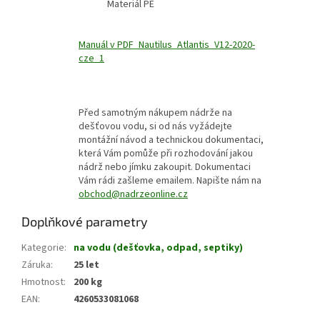
Materiál PE
Manuál v PDF_Nautilus_Atlantis_V12-2020-
cze_1
Před samotným nákupem nádrže na
dešťovou vodu, si od nás vyžádejte
montážní návod a technickou dokumentaci,
která Vám pomůže při rozhodování jakou
nádrž nebo jímku zakoupit. Dokumentaci
Vám rádi zašleme emailem. Napište nám na
obchod@nadrzeonline.cz
Doplňkové parametry
Kategorie
:
na vodu (dešťovka, odpad, septiky)
Záruka
:
25 let
Hmotnost
:
200 kg
EAN
:
4260533081068