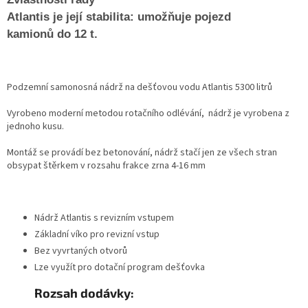
Atlantis
je
její
stabilita:
umožňuje
pojezd
kamionů do 12 t.
Podzemní samonosná nádrž na dešťovou vodu Atlantis 5300 litrů
Vyrobeno moderní metodou rotačního odlévání, nádrž je vyrobena z
jednoho kusu.
Montáž se provádí bez betonování, nádrž stačí jen ze všech stran
obsypat štěrkem v rozsahu frakce zrna 4-16 mm
Nádrž Atlantis s revizním vstupem
Základní víko pro revizní vstup
Bez vyvrtaných otvorů
Lze využít pro dotační program dešťovka
Rozsah dodávky: