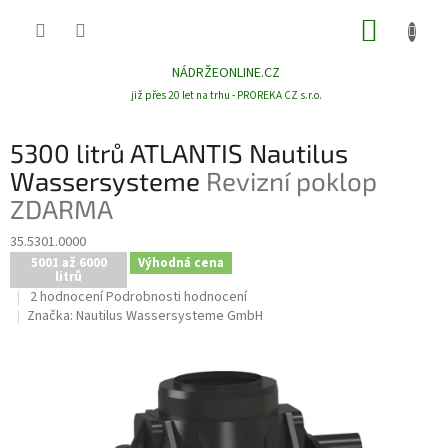
Přejít
NÁKUP
na
obsah
KOŠÍK
NÁDRŽEONLINE.CZ
již přes 20 let na trhu - PROREKA CZ s.r.o.
5300 litrů ATLANTIS Nautilus
Wassersysteme
Revizní poklop
ZDARMA
35.5301.0000
5001 až 6000
Výhodná cena
litrů
Průměrné
2 hodnocení
Podrobnosti hodnocení
hodnocení
Značka:
Nautilus Wassersysteme GmbH
produktu
je
5,0
z
5
hvězdiček.