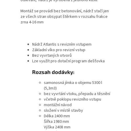
Montáž se provádí bez betonování, nádrž stačí jen
ze všech stran obsypat štěrkem v rozsahu frakce
zrna 4-16 mm
Nádrž Atlantis s revizním vstupem
Základní víko pro revizní vstup
Bez vyvrtaných otvorů
Lze využít pro dotační program dešťovka
Rozsah dodávky:
samonosná jímka o objemu 5300 l
(5,3m3)
bez vyvrtání vtoku, přepadu a těsnění
včetně poklopu revizního vstupu
montážní návod
složení v místě stavby
Délka 2400
mm
Šířka 1980 mm
Výška 2408
mm