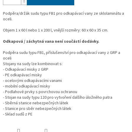
Podpěra/držák sudu typu FB1 pro odkapávací vany ze sklolaminátu a
oceli.
Objem 1 x 60 l nebo 1 x 200 l, vnější rozměry: 60 x 60 x 35 cm.
Odkapová / záchytná vana není součástí dodávky.
Podpěra sudu typu FB1, příslušenství pro odkapávací vany z GRP a
oceli
Stojany na sudy lze kombinovat s:
- Odkapávací misky z GRP
- PE odkapávací misky
- ocelovými odkapávacími vanami
- mobilní odkapávací misky
- Podlahové prvky s povrchovou ochranou
- Stojan na sudy typu 120 pro vytvoření dalšího úložného patra
- Sběrná stanice nebezpečných látek
- Stanice pro sběr nebezpečných látek
- Sklad sudů z PE