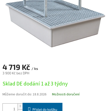
4 719 Kč
/ ks
3 900 Kč bez DPH
Měrná
Sklad DE dodání 1 až 3 týdny
cena:
Můžeme doručit do:
18.8.2026
Možnosti doručení
Přidat do košíku