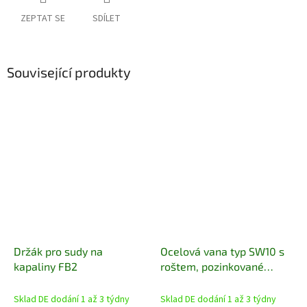
ZEPTAT SE
SDÍLET
Související produkty
Držák pro sudy na
Ocelová vana typ SW10 s
kapaliny FB2
roštem, pozinkované
provedení, nosnost 4000
kg, objem jímky 462 l,
Sklad DE dodání 1 až 3 týdny
Sklad DE dodání 1 až 3 týdny