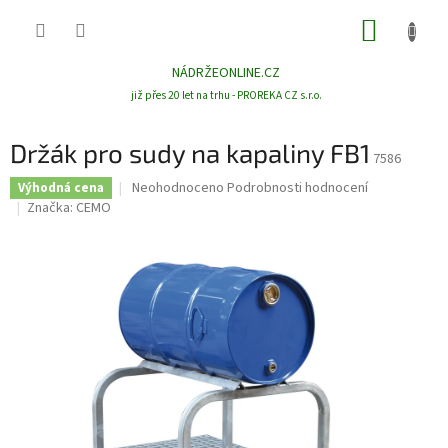
Přejít
NÁKUP
na
obsah
KOŠÍK
NÁDRŽEONLINE.CZ
již přes 20 let na trhu - PROREKA CZ s.r.o.
Držák pro sudy na kapaliny FB1
7586
Průměrné
Neohodnoceno
Podrobnosti hodnocení
Výhodná cena
hodnocení
Značka:
CEMO
produktu
je
0,0
z
5
hvězdiček.