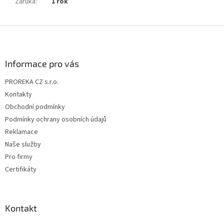
Záruka
:
1 rok
Z
á
p
a
Informace pro vás
t
PROREKA CZ s.r.o.
í
Kontakty
Obchodní podmínky
Podmínky ochrany osobních údajů
Reklamace
Naše služby
Pro firmy
Certifikáty
Kontakt