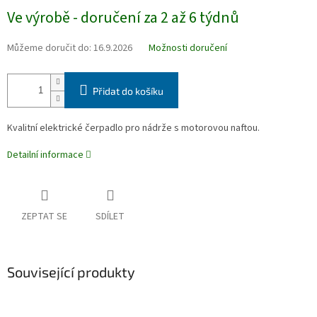
Měrná
Ve výrobě - doručení za 2 až 6 týdnů
cena:
Můžeme doručit do:
16.9.2026
Možnosti doručení
Přidat do košíku
Kvalitní elektrické čerpadlo pro nádrže s motorovou naftou.
Detailní informace
ZEPTAT SE
SDÍLET
Související produkty