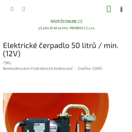
Přejít
NÁKUP
na
obsah
KOŠÍK
NÁDRŽEONLINE.CZ
již přes 20 let na trhu - PROREKA CZ s.r.o.
Elektrické čerpadlo 50 litrů / min.
(12V)
7981
Průměrné
Neohodnoceno
Podrobnosti hodnocení
Značka:
CEMO
hodnocení
produktu
je
0,0
z
5
hvězdiček.