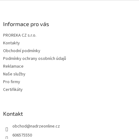
Z
á
p
a
Informace pro vás
t
PROREKA CZ s.r.o.
í
Kontakty
Obchodní podmínky
Podmínky ochrany osobních údajů
Reklamace
Naše služby
Pro firmy
Certifikáty
Kontakt
obchod
@
nadrzeonline.cz
606575550