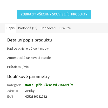
ZOBRAZIT VŠECHNY SOUVISEJÍCÍ PRODUKTY
Popis
Podobné (10)
Hodnocení
Diskuze
Detailní popis produktu
Hadice plnicí o délce 4 metry
Automatická tankovací pistole
Průtok 50 l/min.
Doplňkové parametry
Kategorie
:
Nafta - příslušenství k nádržím
Záruka
:
2 roky
EAN
:
4052886081792