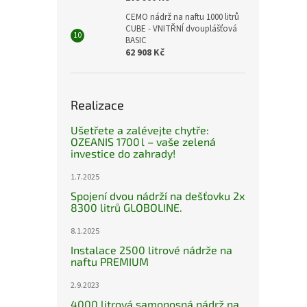
CEMO nádrž na naftu 1000 litrů
CUBE - VNITŘNÍ dvouplášťová
BASIC
62 908 Kč
Realizace
Ušetřete a zalévejte chytře:
OZEANIS 1700 l – vaše zelená
investice do zahrady!
1.7.2025
Spojení dvou nádrží na dešťovku 2x
8300 litrů GLOBOLINE.
8.1.2025
Instalace 2500 litrové nádrže na
naftu PREMIUM
2.9.2023
4000 litrová samonosná nádrž na