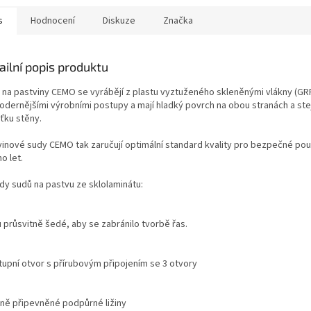
s
Hodnocení
Diskuze
Značka
ailní popis produktu
 na pastviny CEMO se vyrábějí z plastu vyztuženého skleněnými vlákny (GR
odernějšími výrobními postupy a mají hladký povrch na obou stranách a st
ťku stěny.
vinové sudy CEMO tak zaručují optimální standard kvality pro bezpečné pou
o let.
dy sudů na pastvu ze sklolaminátu:
u průsvitně šedé, aby se zabránilo tvorbě řas.
stupní otvor s přírubovým připojením se 3 otvory
vně připevněné podpůrné ližiny