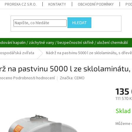
PROREKA CZ S.R.O.
KONTAKTY
OBCHODNÍ PODMÍNKY
POD
HLEDAT
adování kapalin / záchytné vany / bezpečnostní skříně / uložení chemikálií
hospodářská zvířata
Nádrž na pastvinu 5000 l ze sklolaminátu, s dřevě
ž na pastvinu 5000 l ze sklolaminátu,
né
noceno
Podrobnosti hodnocení
Značka:
CEMO
ní
135
u
111 570 
Měrná
Sklad 
cena:
ek.
Můžeme d