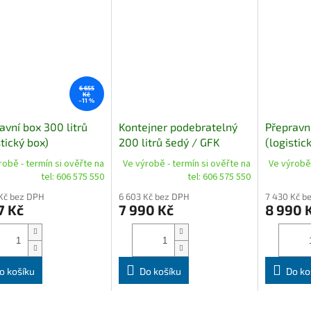
6 655
Kč
–11 %
avní box 300 litrů
Kontejner podebratelný
Přepravní
stický box)
200 litrů šedý / GFK
(logistic
robě - termín si ověřte na
Ve výrobě - termín si ověřte na
Ve výrobě 
tel: 606 575 550
tel: 606 575 550
Kč bez DPH
6 603 Kč bez DPH
7 430 Kč b
7 Kč
7 990 Kč
8 990 
o košíku
Do košíku
Do ko