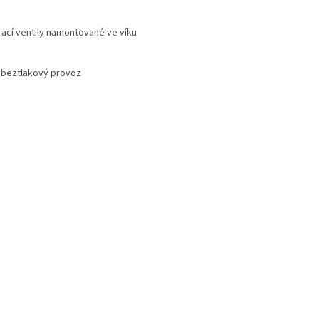
rací ventily namontované ve víku
o beztlakový provoz