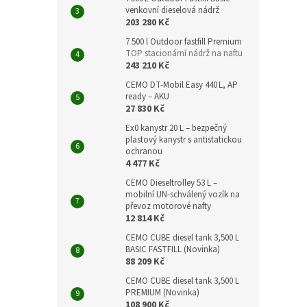
venkovní dieselová nádrž
203 280 Kč
7 500 l Outdoor fastfill Premium
TOP stacionární nádrž na naftu
243 210 Kč
CEMO DT‑Mobil Easy 440 L, AP
ready – AKU
27 830 Kč
Ex0 kanystr 20 L – bezpečný
plastový kanystr s antistatickou
ochranou
4 477 Kč
CEMO Dieseltrolley 53 L –
mobilní UN-schválený vozík na
převoz motorové nafty
12 814 Kč
CEMO CUBE diesel tank 3,500 L
BASIC FASTFILL (Novinka)
88 209 Kč
CEMO CUBE diesel tank 3,500 L
PREMIUM (Novinka)
108 900 Kč