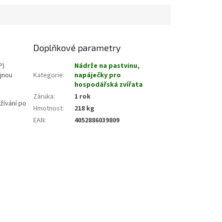
Doplňkové parametry
P)
Nádrže na pastvinu,
ejnou
Kategorie
:
napáječky pro
hospodářská zvířata
Záruka
:
1 rok
žívání po
Hmotnost
:
218 kg
EAN
:
4052886039809