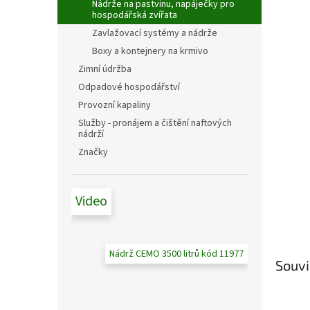
n
Nádrže na pastvinu, napáječky pro
hospodářská zvířata
e
l
Zavlažovací systémy a nádrže
Boxy a kontejnery na krmivo
Zimní údržba
Odpadové hospodářství
Provozní kapaliny
Služby - pronájem a čištění naftových
nádrží
Značky
Video
Nádrž CEMO 3500 litrů kód 11977
Souvi