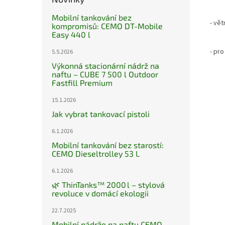
Mobilní tankování bez
- vět
kompromisů: CEMO DT-Mobile
Easy 440 l
- pr
5.5.2026
Výkonná stacionární nádrž na
naftu – CUBE 7 500 l Outdoor
Fastfill Premium
15.1.2026
Jak vybrat tankovací pistoli
6.1.2026
Mobilní tankování bez starostí:
CEMO Dieseltrolley 53 L
6.1.2026
🌿 ThinTanks™ 2000 l – stylová
revoluce v domácí ekologii
22.7.2025
Mobilní nádrže na naftu CEMO –