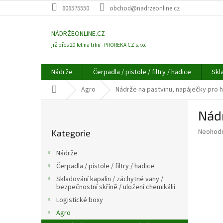
Přejít
606575550
obchod@nadrzeonline.cz
na
obsah
NÁDRŽEONLINE.CZ
již přes 20 let na trhu - PROREKA CZ s.r.o.
Nádrže
Čerpadla / pistole / filtry / hadice
Skl
Domů
Agro
Nádrže na pastvinu, napáječky pro 
P
Nádr
o
Přeskočit
s
Průměr
Neohod
Kategorie
kategorie
t
hodnoce
r
produkt
Nádrže
a
je
Čerpadla / pistole / filtry / hadice
0,0
n
z
Skladování kapalin / záchytné vany /
n
bezpečnostní skříně / uložení chemikálií
5
í
hvězdič
Logistické boxy
p
Agro
a