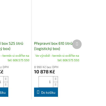
Další
 box 525 litrů
Přepravní box 610 litrů
produkt
ký box)
(logistický box)
- termín si ověřte na
Ve výrobě - termín si ověřte na
tel: 606 575 550
tel: 606 575 550
ez DPH
8 990 Kč bez DPH
Kč
10 878 Kč
šíku
Do košíku