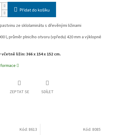
Přidat do košíku
pastvinu ze sklolaminátu s dřevěnými ližinami
00 l, průměr plnicího otvoru (vpředu) 420 mm a výklopné
včetně ližin: 366 x 154 x 152 cm.
informace
ZEPTAT SE
SDÍLET
Kód:
8613
Kód:
8085