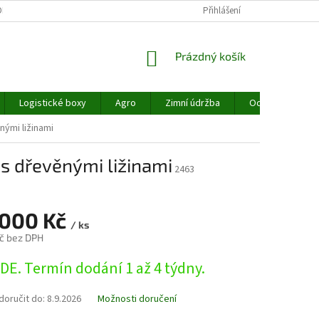
MÍNKY OCHRANY OSOBNÍCH ÚDAJŮ
REKLAMACE
Přihlášení
NAŠE SLUŽBY
NÁKUPNÍ
Prázdný košík
KOŠÍK
Logistické boxy
Agro
Zimní údržba
Odpadové hospo
nými ližinami
 s dřevěnými ližinami
2463
 000 Kč
/ ks
Kč bez DPH
DE. Termín dodání 1 až 4 týdny.
oručit do:
8.9.2026
Možnosti doručení