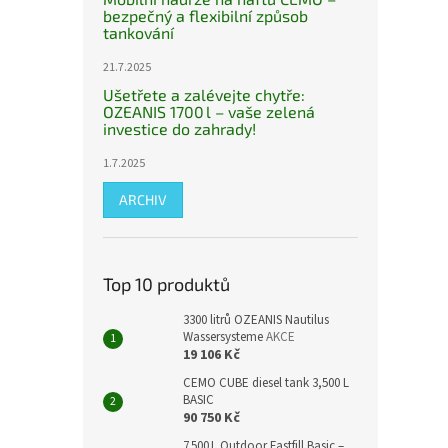
bezpečný a flexibilní způsob
tankování
21.7.2025
Ušetřete a zalévejte chytře:
OZEANIS 1700 l – vaše zelená
investice do zahrady!
1.7.2025
ARCHIV
Top 10 produktů
3300 litrů OZEANIS Nautilus
Wassersysteme
AKCE
19 106 Kč
CEMO CUBE diesel tank 3,500 L
BASIC
90 750 Kč
7 500 L Outdoor Fastfill Basic –