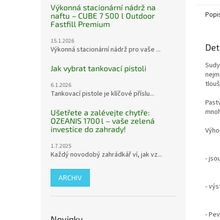
Výkonná stacionární nádrž na
Popi
naftu – CUBE 7 500 l Outdoor
Fastfill Premium
15.1.2026
Det
Výkonná stacionární nádrž pro vaše ...
Sudy
Jak vybrat tankovací pistoli
nejm
tlouš
6.1.2026
Tankovací pistole je klíčové příslu...
Past
mnoh
Ušetřete a zalévejte chytře:
OZEANIS 1700 l – vaše zelená
investice do zahrady!
Výho
1.7.2025
Každý novodobý zahrádkář ví, jak vz...
- jso
ARCHIV
- vý
- Pe
Novinky