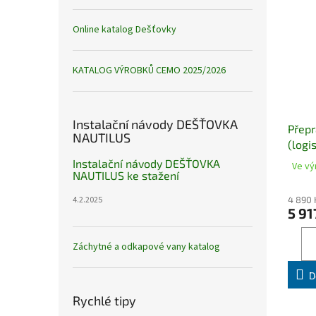
Online katalog Dešťovky
KATALOG VÝROBKŮ CEMO 2025/2026
Instalační návody DEŠŤOVKA
Přepr
NAUTILUS
(logi
Instalační návody DEŠŤOVKA
Ve vý
NAUTILUS ke stažení
4.2.2025
4 890 
5 91
Záchytné a odkapové vany katalog
D
Rychlé tipy