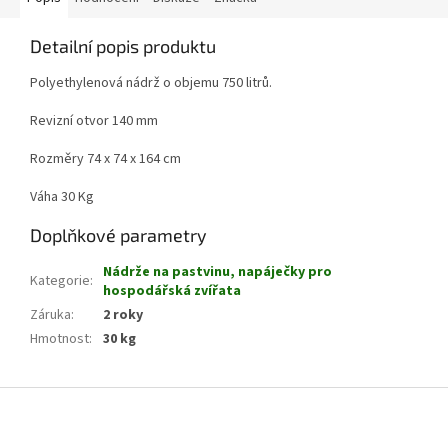
Detailní popis produktu
Polyethylenová nádrž o objemu 750 litrů.
Revizní otvor 140 mm
Rozměry
74 x 74 x 164 cm
Váha 30 Kg
Doplňkové parametry
Nádrže na pastvinu, napáječky pro
Kategorie
:
hospodářská zvířata
Záruka
:
2 roky
Hmotnost
:
30 kg
Z
á
p