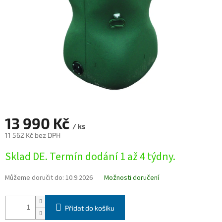
13 990 Kč
/ ks
11 562 Kč bez DPH
Měrná
Sklad DE. Termín dodání 1 až 4 týdny.
cena:
Můžeme doručit do:
10.9.2026
Možnosti doručení
Přidat do košíku