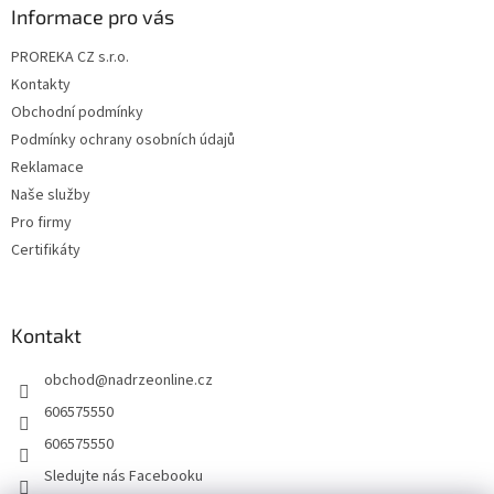
a
Informace pro vás
t
PROREKA CZ s.r.o.
í
Kontakty
Obchodní podmínky
Podmínky ochrany osobních údajů
Reklamace
Naše služby
Pro firmy
Certifikáty
Kontakt
obchod
@
nadrzeonline.cz
606575550
606575550
Sledujte nás Facebooku