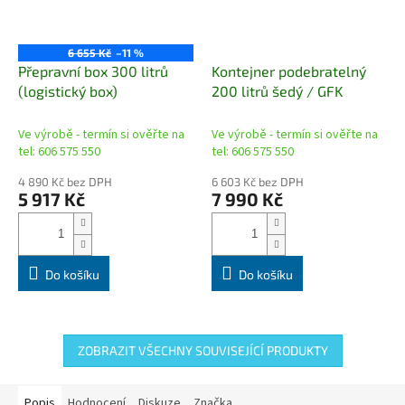
6 655 Kč
–11 %
Přepravní box 300 litrů
Kontejner podebratelný
(logistický box)
200 litrů šedý / GFK
Ve výrobě - termín si ověřte na
Ve výrobě - termín si ověřte na
tel: 606 575 550
tel: 606 575 550
4 890 Kč bez DPH
6 603 Kč bez DPH
5 917 Kč
7 990 Kč
Do košíku
Do košíku
ZOBRAZIT VŠECHNY SOUVISEJÍCÍ PRODUKTY
Popis
Hodnocení
Diskuze
Značka