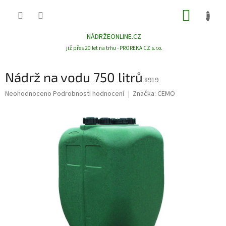
Přejít
NÁKUP
na
obsah
KOŠÍK
NÁDRŽEONLINE.CZ
již přes 20 let na trhu - PROREKA CZ s.r.o.
Nádrž na vodu 750 litrů
8919
Průměrné
Neohodnoceno
Podrobnosti hodnocení
Značka:
CEMO
hodnocení
produktu
je
0,0
z
5
hvězdiček.