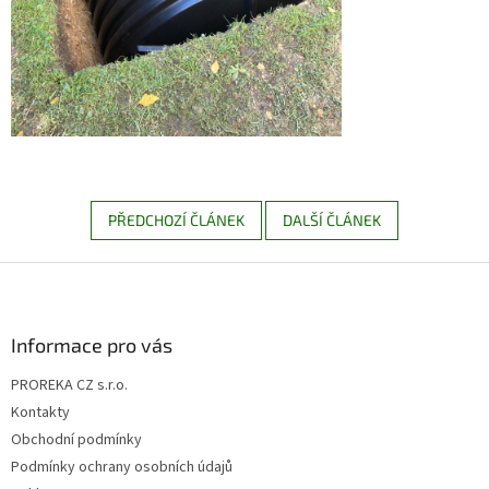
PŘEDCHOZÍ ČLÁNEK
DALŠÍ ČLÁNEK
Z
á
p
a
Informace pro vás
t
PROREKA CZ s.r.o.
í
Kontakty
Obchodní podmínky
Podmínky ochrany osobních údajů