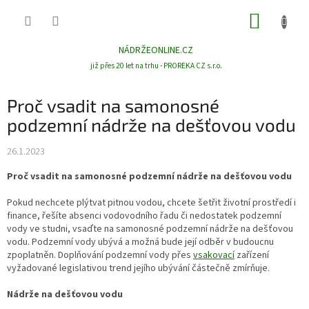
Přejít
NÁKUP
na
obsah
KOŠÍK
NÁDRŽEONLINE.CZ
již přes 20 let na trhu - PROREKA CZ s.r.o.
Proč vsadit na samonosné
podzemní nádrže na dešťovou vodu
26.1.2023
Proč vsadit na samonosné podzemní nádrže na dešťovou vodu
Pokud nechcete plýtvat pitnou vodou, chcete šetřit životní prostředí i
finance, řešíte absenci vodovodního řadu či nedostatek podzemní
vody ve studni, vsaďte na samonosné podzemní nádrže na dešťovou
vodu. Podzemní vody ubývá a možná bude její odběr v budoucnu
zpoplatněn. Doplňování podzemní vody přes
vsakovací
zařízení
vyžadované legislativou trend jejího ubývání částečně zmírňuje.
Nádrže na dešťovou vodu