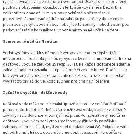
rychlá a levná, navíc ji zvládnete i svépomocí. Usazují se na zpevněný
podklad s obsypáním: oblázkový štěrk, štěrkové směsi bez drti, s
velikostí zrn 2 mm až 16 mm a jsou pochůzné a některé také
pojezdové. Samonosné nádrže na zahradu jsou určeny do zelených
ploch bez výskytu spodní vody nebo jílovité zeminy, nehodí se ani pod
parkovací stání a komunikace. Vhodné místo na ně určitě najdete.
Samonosné nádrže Nautilus
Vodní systémy Nautilus německé výroby s nejmodernější rotační
meziprocesní technologií nabízejí vysoce kvalitní samonosné nádrže na
dešťovou vodu se zárukou 25 resp. 50 let. Ke každé dostanete zdarma
základní poklop revizního vstupu v černé či zelené barvě. Dodávají se
bez vyvrtaných vtoků a přepadů, ale můžete si na ně zdarma nechat
vyvrtat otvory až do velikosti 150 mm pro originální těsnění.
Začněte s využitím dešťové vody
Dešťová voda může po minimální úpravě nahradit v celé řadě případů
pitnou vodu. Nasbíraná dešťovka je užitková voda, která je v případě
závlahy navíc dokonce vhodnější než pitná. Kompletní sety nádrží na
dešťovou vodu vám poskytnou možnost využití vody na zálivku
zahrady, na praní, úklid, mytí vozidel či splachování WC. Pokud se vám
nehodí kompletní set, doporučujeme doplnit alespoň filtr dešťové