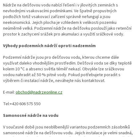
Nádrže na dešťovou vodu nabízí řešení i v jílovitých zeminách s
nevhodnými vsakovacími podmínkami. Ve špatně propustných
podložích totiž vsakovací zařízení správně nefungují a jsou
neekonomická. Jejich plocha je vzhledem k velikosti pozemku
neúměrně velká. Podzemní nádrže na dešťovku poslouží jako retenční
prostor k zachycení srážek pro akumulaci a využití srážkové vody.
Výhody podzemních nádrží oproti nadzemním
Podzemní nádrže jsou pro dešťovou vodu, kterou chceme dále
využívat daleko vhodnějším prostředím. Dešťová voda se díky teplotě
kolem 10 °C a absenci světla téměř nekazí. Obvykle lze srážkovou
vodou nahradit až 50 % pitné vody. Pokud potřebujete poradit s
výběrem či instalací nádrže, neváhejte nás kontaktovat.
E-mail:
obchod@nadrzeonline.cz
Tel:+420 606 575 550
Samonosné nádrže na vodu
V současné době jsou neoblíbenější variantou podzemních zásobníků
samonosné nádrže na dešťovou vodu. Jejich instalace je velmi snadná,