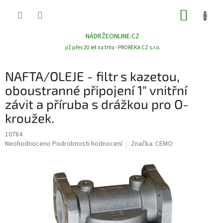
Přejít
NÁKUP
na
obsah
KOŠÍK
NÁDRŽEONLINE.CZ
již přes 20 let na trhu - PROREKA CZ s.r.o.
NAFTA/OLEJE - filtr s kazetou,
oboustranné připojení 1" vnitřní
závit a příruba s drážkou pro O-
kroužek.
10784
Průměrné
Neohodnoceno
Podrobnosti hodnocení
Značka:
CEMO
hodnocení
produktu
je
0,0
z
5
hvězdiček.