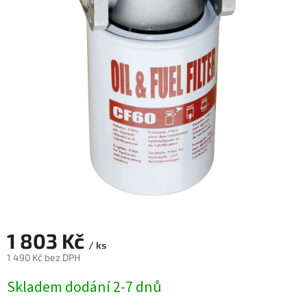
1 803 Kč
/ ks
1 490 Kč bez DPH
Měrná
Skladem dodání 2-7 dnů
cena: