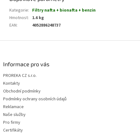
Kategorie
:
Filtry nafta + bionafta + benzin
Hmotnost
:
1.6 kg
EAN
:
4052886248737
Z
á
p
a
Informace pro vás
t
PROREKA CZ s.r.o.
í
Kontakty
Obchodní podmínky
Podmínky ochrany osobních údajů
Reklamace
Naše služby
Pro firmy
Certifikáty