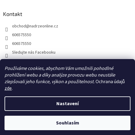
Kontakt
obchod
@
nadrzeonline.cz
606575550
606575550
Sledujte nás Facebooku
Používáme cookies, abychom Vám umožnili pohodlné
prohlížení webu a díky analýze provozu webu neustále
zlepšovali jeho funkce, výkon a použitelnost.
Ochrana údajů
zde
.
Nastavení
Vytvořil Shoptet
Souhlasím
Copyright 2026
NÁDRŽEONLINE.CZ
. Všechna práva vyhrazena.
Kontakt: E-mail:obchod@nadrzeonline.cz / Telefon: 606575550