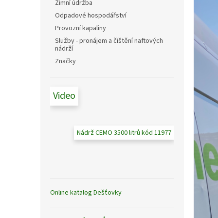
n
Zimní údržba
e
Odpadové hospodářství
l
Provozní kapaliny
Služby - pronájem a čištění naftových
nádrží
Značky
Video
Nádrž CEMO 3500 litrů kód 11977
Online katalog Dešťovky