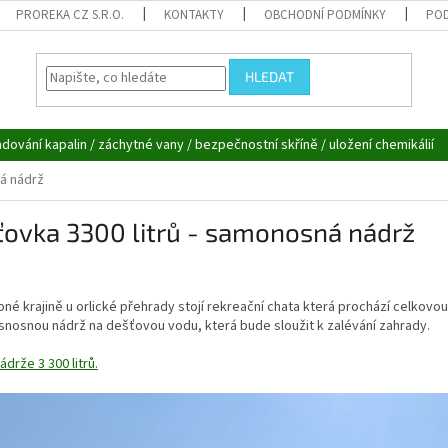
PROREKA CZ S.R.O.
KONTAKTY
OBCHODNÍ PODMÍNKY
POD
HLEDAT
adování kapalin / záchytné vany / bezpečnostní skříně / uložení chemikálií
ná nádrž
ťovka 3300 litrů - samonosná nádrž
né krajině u orlické přehrady stojí rekreační chata která prochází celkovou 
nosnou nádrž na dešťovou vodu, která bude sloužit k zalévání zahrady.
drže 3 300 litrů.