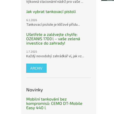
Výkonná stacionární nádrž pro vaše ...
Jak vybrat tankovací pistoli
6.1.2026
Tankovací pistole je klíčové příslu...
Ušetřete a zalévejte chytře:
OZEANIS 1700 l – vaše zelená
investice do zahrady!
1.7.2025
Každý novodobý zahrádkář ví, jak vz...
ARCHIV
Novinky
Mobilní tankování bez
kompromisů: CEMO DT-Mobile
Easy 440 l