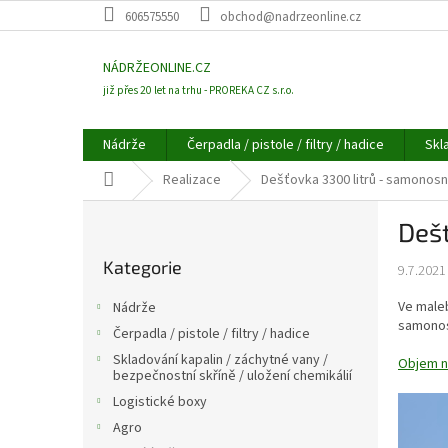
Přejít
606575550
obchod@nadrzeonline.cz
na
obsah
NÁDRŽEONLINE.CZ
již přes 20 let na trhu - PROREKA CZ s.r.o.
Nádrže
Čerpadla / pistole / filtry / hadice
Skl
Domů
Realizace
Dešťovka 3300 litrů - samonos
P
Deš
o
Přeskočit
s
Kategorie
kategorie
9.7.2021
t
r
Ve maleb
Nádrže
a
samonos
Čerpadla / pistole / filtry / hadice
n
Skladování kapalin / záchytné vany /
n
Objem ná
bezpečnostní skříně / uložení chemikálií
í
Logistické boxy
p
Agro
a