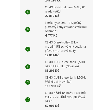
243 210 Kč
CEMO DT‑Mobil Easy 440 L, AP
ready – AKU
27 830 Kč
Ex0 kanystr 20 L – bezpečný
plastový kanystr s antistatickou
ochranou
4 477 Kč
CEMO Dieseltrolley 53 L –
mobilní UN-schválený vozík na
převoz motorové nafty
12 814 Kč
CEMO CUBE diesel tank 3,500 L
BASIC FASTFILL (Novinka)
88 209 Kč
CEMO CUBE diesel tank 3,500 L
PREMIUM (Novinka)
108 900 Kč
CEMO nádrž na naftu 1000 litrů
CUBE - VNITŘNÍ dvouplášťová
BASIC
62 908 Kč