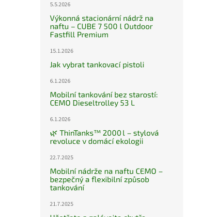
5.5.2026
Výkonná stacionární nádrž na
naftu – CUBE 7 500 l Outdoor
Fastfill Premium
15.1.2026
Jak vybrat tankovací pistoli
6.1.2026
Mobilní tankování bez starostí:
CEMO Dieseltrolley 53 L
6.1.2026
🌿 ThinTanks™ 2000 l – stylová
revoluce v domácí ekologii
22.7.2025
Mobilní nádrže na naftu CEMO –
bezpečný a flexibilní způsob
tankování
21.7.2025