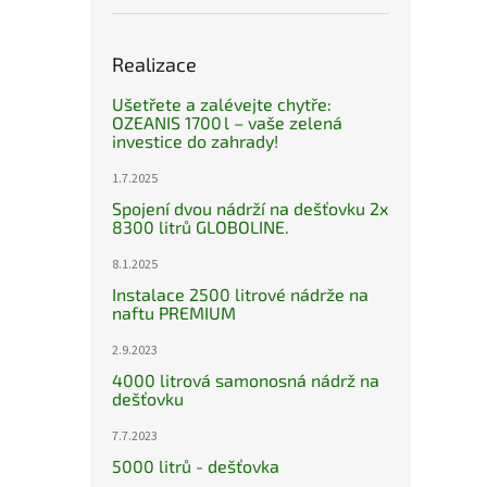
Realizace
Ušetřete a zalévejte chytře:
OZEANIS 1700 l – vaše zelená
investice do zahrady!
1.7.2025
Spojení dvou nádrží na dešťovku 2x
8300 litrů GLOBOLINE.
8.1.2025
Instalace 2500 litrové nádrže na
naftu PREMIUM
2.9.2023
4000 litrová samonosná nádrž na
dešťovku
7.7.2023
5000 litrů - dešťovka