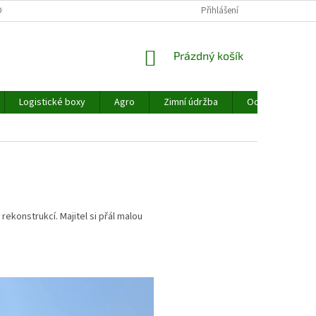
MÍNKY OCHRANY OSOBNÍCH ÚDAJŮ
REKLAMACE
Přihlášení
NAŠE SLUŽBY
NÁKUPNÍ
Prázdný košík
KOŠÍK
Logistické boxy
Agro
Zimní údržba
Odpadové hospo
rekonstrukcí. Majitel si přál malou