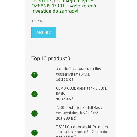
Ušetřete a zalévejte chytře:
OZEANIS 1700 l – vaše zelená
investice do zahrady!
1.7.2025
ARCHIV
Top 10 produktů
3300 litrů OZEANIS Nautilus
Wassersysteme
AKCE
19 106 Kč
CEMO CUBE diesel tank 3,500 L
BASIC
90 750 Kč
7 500 L Outdoor Fastfill Basic –
venkovní dieselová nádrž
203 280 Kč
7 500 l Outdoor fastfill Premium
TOP stacionární nádrž na naftu