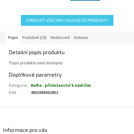
ZOBRAZIT VŠECHNY SOUVISEJÍCÍ PRODUKTY
Popis
Podobné (10)
Hodnocení
Diskuze
Detailní popis produktu
Popis produktu není dostupný
Doplňkové parametry
Kategorie
:
Nafta - příslušenství k nádržím
EAN
:
4052886062852
Z
á
p
a
Informace pro vás