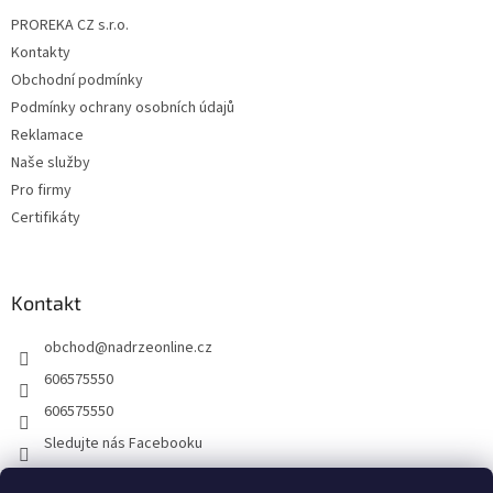
t
PROREKA CZ s.r.o.
í
Kontakty
Obchodní podmínky
Podmínky ochrany osobních údajů
Reklamace
Naše služby
Pro firmy
Certifikáty
Kontakt
obchod
@
nadrzeonline.cz
606575550
606575550
Sledujte nás Facebooku