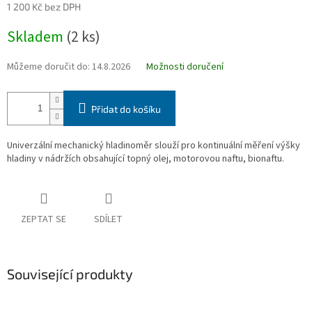
1 200 Kč bez DPH
Měrná
Skladem
(2 ks)
cena:
Můžeme doručit do:
14.8.2026
Možnosti doručení
Přidat do košíku
Univerzální mechanický hladinoměr slouží pro kontinuální měření výšky
hladiny v nádržích obsahující topný olej, motorovou naftu, bionaftu.
ZEPTAT SE
SDÍLET
Související produkty