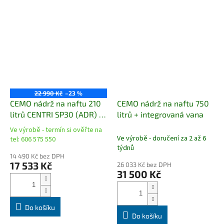
22 990 Kč
–23 %
CEMO nádrž na naftu 210
CEMO nádrž na naftu 750
litrů CENTRI SP30 (ADR) +
litrů + integrovaná vana
víko
Ve výrobě - termín si ověřte na
Průměrné
Ve výrobě - doručení za 2 až 6
tel: 606 575 550
hodnocení
týdnů
produktu
14 490 Kč bez DPH
je
17 533 Kč
26 033 Kč bez DPH
31 500 Kč
5,0
z
5
hvězdiček.
Do košíku
Do košíku