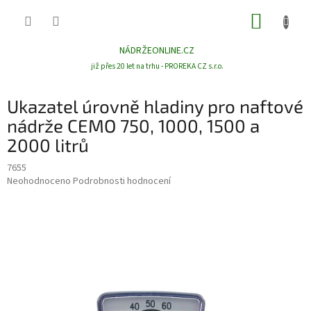
Přejít
NÁKUP
na
obsah
KOŠÍK
NÁDRŽEONLINE.CZ
již přes 20 let na trhu - PROREKA CZ s.r.o.
Ukazatel úrovně hladiny pro naftové
nádrže CEMO 750, 1000, 1500 a
2000 litrů
7655
Průměrné
Neohodnoceno
Podrobnosti hodnocení
hodnocení
produktu
je
0,0
z
5
hvězdiček.