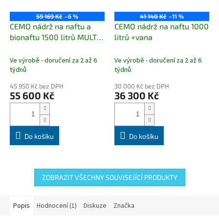
59 169 Kč
–6 %
41 140 Kč
–11 %
CEMO nádrž na naftu a
CEMO nádrž na naftu 1000
bionaftu 1500 litrů MULTI
litrů +vana
TANK
Ve výrobě - doručení za 2 až 6
Ve výrobě - doručení za 2 až 6
týdnů
týdnů
45 950 Kč bez DPH
30 000 Kč bez DPH
55 600 Kč
36 300 Kč
Do košíku
Do košíku
ZOBRAZIT VŠECHNY SOUVISEJÍCÍ PRODUKTY
Popis
Hodnocení (1)
Diskuze
Značka