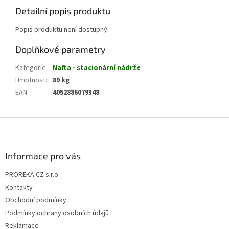
Detailní popis produktu
Popis produktu není dostupný
Doplňkové parametry
Kategorie
:
Nafta - stacionární nádrže
Hmotnost
:
89 kg
EAN
:
4052886079348
Z
á
p
a
Informace pro vás
t
PROREKA CZ s.r.o.
í
Kontakty
Obchodní podmínky
Podmínky ochrany osobních údajů
Reklamace