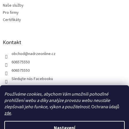
Naše služby
Pro firmy
Certifikáty
Kontakt
obchod
@
nadrzeonline.cz
606575550
606575550
Sledujte nás Facebooku
Používáme cookies, abychom Vám umožnili pohodlné
prohlížení webu a díky analýze provozu webu neustále
zlepšovali jeho funkce, výkon a použitelnost.
Ochrana údajů
zde
.
Nastavení