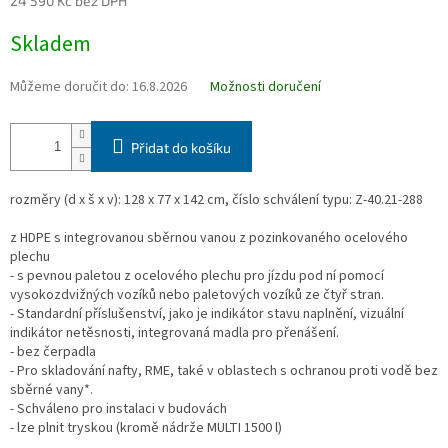
24 590 Kč bez DPH
Měrná
Skladem
cena:
Můžeme doručit do:
16.8.2026
Možnosti doručení
Přidat do košíku
rozměry (d x š x v): 128 x 77 x 142 cm, číslo schválení typu: Z-40.21-288
z HDPE s integrovanou sběrnou vanou z pozinkovaného ocelového
plechu
- s pevnou paletou z ocelového plechu pro jízdu pod ní pomocí
vysokozdvižných vozíků nebo paletových vozíků ze čtyř stran.
- Standardní příslušenství, jako je indikátor stavu naplnění, vizuální
indikátor netěsnosti, integrovaná madla pro přenášení.
- bez čerpadla
- Pro skladování nafty, RME, také v oblastech s ochranou proti vodě bez
sběrné vany*.
- Schváleno pro instalaci v budovách
- lze plnit tryskou (kromě nádrže MULTI 1500 l)