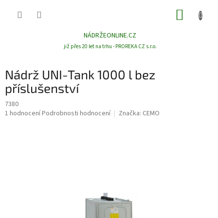
Přejít
NÁKUP
na
obsah
KOŠÍK
NÁDRŽEONLINE.CZ
již přes 20 let na trhu - PROREKA CZ s.r.o.
Nádrž UNI-Tank 1000 l bez
příslušenství
7380
Průměrné
1 hodnocení
Podrobnosti hodnocení
Značka:
CEMO
hodnocení
produktu
je
5,0
z
5
hvězdiček.