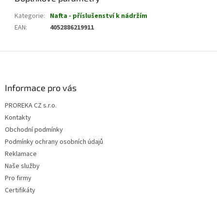
Kategorie
:
Nafta - příslušenství k nádržím
EAN
:
4052886219911
Z
á
p
a
Informace pro vás
t
PROREKA CZ s.r.o.
í
Kontakty
Obchodní podmínky
Podmínky ochrany osobních údajů
Reklamace
Naše služby
Pro firmy
Certifikáty