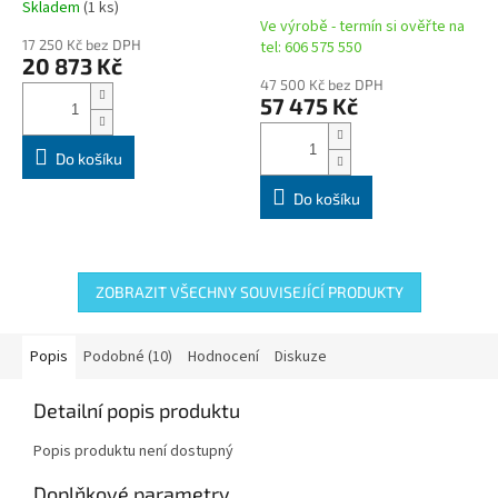
Skladem
(1 ks)
Průměrné
produkt farmářů
energii)
Ve výrobě - termín si ověřte na
hodnocení
17 250 Kč bez DPH
tel: 606 575 550
produktu
20 873 Kč
je
47 500 Kč bez DPH
5,0
57 475 Kč
z
5
hvězdiček.
Do košíku
Do košíku
ZOBRAZIT VŠECHNY SOUVISEJÍCÍ PRODUKTY
Popis
Podobné (10)
Hodnocení
Diskuze
Detailní popis produktu
Popis produktu není dostupný
Doplňkové parametry