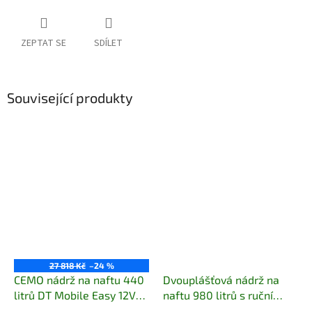
ZEPTAT SE
SDÍLET
Související produkty
27 818 Kč
–24 %
CEMO nádrž na naftu 440
Dvouplášťová nádrž na
litrů DT Mobile Easy 12V
naftu 980 litrů s ruční
bez poklopu
Oblíbený
pumpou (nezávislá na