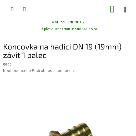
Přejít
NÁKUP
na
obsah
KOŠÍK
NÁDRŽEONLINE.CZ
již přes 20 let na trhu - PROREKA CZ s.r.o.
Koncovka na hadici DN 19 (19mm)
závit 1 palec
5522
Průměrné
Neohodnoceno
Podrobnosti hodnocení
hodnocení
produktu
je
0,0
z
5
hvězdiček.