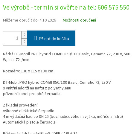
Měrná
Ve výrobě - termín si ověřte na tel: 606 575 550
cena:
Můžeme doručit do:
4.10.2026
Možnosti doručení
Přidat do košíku
Nádrž DT-Mobil PRO hybrid COMBI 850/100 Basic, Cematic 72, 230 V, 500
W, cca 72 l/min
Rozměry: 130 x 115 x 130 cm
DT-Mobil PRO hybrid COMBI 850/100 Basic, Cematic 72, 230 V
s vnitřní nádrží na naftu z polyethylenu
přívodní kabel pro obě čerpadla
Základní provedení:
výkonné elektrické čerpadlo
4 m výtlačná hadice DN 25 (bez hadicového navijáku, měřiče a filtru)
Automatická pistole čerpadla
Přídavná nádrž na AdBlue® / DEF / ARLA 32: