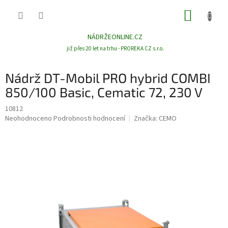
Přejít
NÁKUP
na
obsah
KOŠÍK
NÁDRŽEONLINE.CZ
již přes 20 let na trhu - PROREKA CZ s.r.o.
Nádrž DT-Mobil PRO hybrid COMBI
850/100 Basic, Cematic 72, 230 V
10812
Průměrné
Neohodnoceno
Podrobnosti hodnocení
Značka:
CEMO
hodnocení
produktu
je
0,0
z
5
hvězdiček.