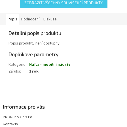
ZOBRAZIT VŠECHNY SOUVISEJÍCÍ PRODUKTY
Popis
Hodnocení
Diskuze
Detailní popis produktu
Popis produktu není dostupný
Doplňkové parametry
Kategorie
:
Nafta - mobilní nádrže
Záruka
:
1 rok
Z
á
p
a
Informace pro vás
t
PROREKA CZ s.r.o.
í
Kontakty