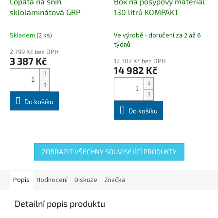
Lopata na sníh
Box na posypový materiál
sklolaminátová GRP
130 litrů KOMPAKT
Skladem
(2 ks)
Ve výrobě - doručení za 2 až 6
týdnů
2 799 Kč bez DPH
3 387 Kč
12 382 Kč bez DPH
14 982 Kč
Do košíku
Do košíku
ZOBRAZIT VŠECHNY SOUVISEJÍCÍ PRODUKTY
Popis
Hodnocení
Diskuze
Značka
Detailní popis produktu