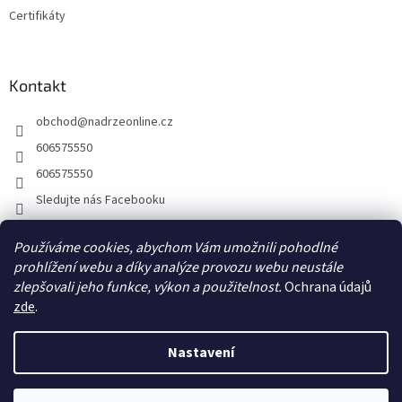
Certifikáty
Kontakt
obchod
@
nadrzeonline.cz
606575550
606575550
Sledujte nás Facebooku
Používáme cookies, abychom Vám umožnili pohodlné
prohlížení webu a díky analýze provozu webu neustále
zlepšovali jeho funkce, výkon a použitelnost.
Ochrana údajů
zde
.
Nastavení
Vytvořil Shoptet