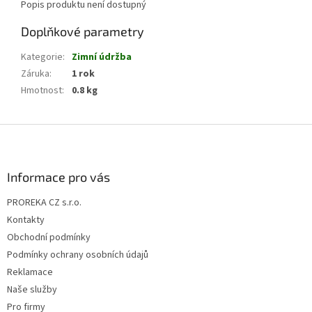
Popis produktu není dostupný
Doplňkové parametry
Kategorie
:
Zimní údržba
Záruka
:
1 rok
Hmotnost
:
0.8 kg
Z
á
p
a
Informace pro vás
t
PROREKA CZ s.r.o.
í
Kontakty
Obchodní podmínky
Podmínky ochrany osobních údajů
Reklamace
Naše služby
Pro firmy