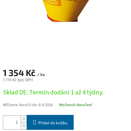
1 354 Kč
/ ks
1 119 Kč bez DPH
Měrná
Sklad DE. Termín dodání 1 až 4 týdny.
cena:
Můžeme doručit do:
8.9.2026
Možnosti doručení
Přidat do košíku