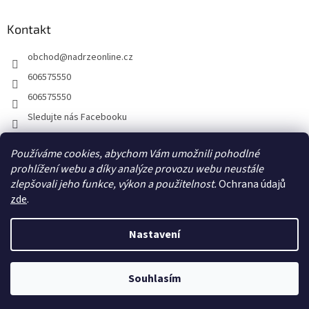
Kontakt
obchod
@
nadrzeonline.cz
606575550
606575550
Sledujte nás Facebooku
Používáme cookies, abychom Vám umožnili pohodlné
prohlížení webu a díky analýze provozu webu neustále
zlepšovali jeho funkce, výkon a použitelnost.
Ochrana údajů
zde
.
Nastavení
Vytvořil Shoptet
Souhlasím
Copyright 2026
NÁDRŽEONLINE.CZ
. Všechna práva vyhrazena.
Kontakt: E-mail:obchod@nadrzeonline.cz / Telefon: 606575550