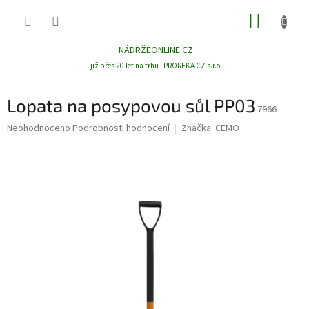
Přejít
NÁKUP
na
obsah
KOŠÍK
NÁDRŽEONLINE.CZ
již přes 20 let na trhu - PROREKA CZ s.r.o.
Lopata na posypovou sůl PP03
7966
Průměrné
Neohodnoceno
Podrobnosti hodnocení
Značka:
CEMO
hodnocení
produktu
je
0,0
z
5
hvězdiček.