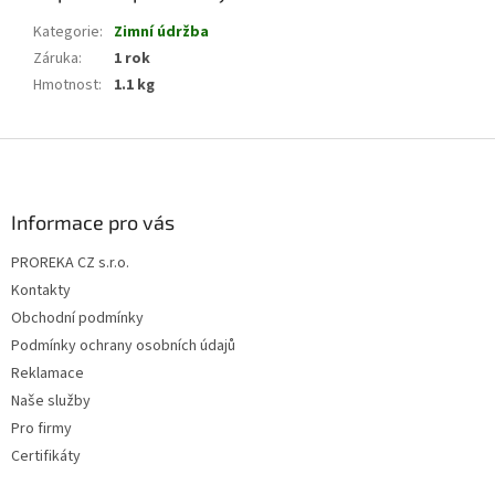
Kategorie
:
Zimní údržba
Záruka
:
1 rok
Hmotnost
:
1.1 kg
Z
á
p
a
Informace pro vás
t
PROREKA CZ s.r.o.
í
Kontakty
Obchodní podmínky
Podmínky ochrany osobních údajů
Reklamace
Naše služby
Pro firmy
Certifikáty