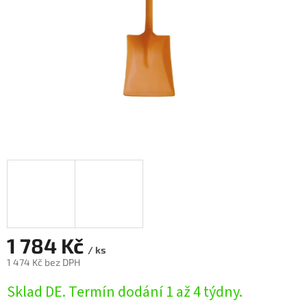
1 784 Kč
/ ks
1 474 Kč bez DPH
Měrná
Sklad DE. Termín dodání 1 až 4 týdny.
cena: