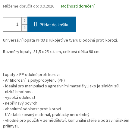
Můžeme doručit do:
9.9.2026
Možnosti doručení
Přidat do košíku
Univerzální lopata PP03 s rukojetí ve tvaru D odolná proti korozi.
Rozměry lopaty: 31,5 x 25 x 4 cm, celková délka 98 cm.
Lopaty z PP odolné proti korozi
- Antikorozní z polypropylenu (PP)
- ideální pro manipulaci s agresivními materiály, jako je silniční sůl.
- nízká hmotnost
- vysoká odolnost
- nepřilnavý povrch
- absolutní odolnost proti korozi
- UV stabilizovaný materiál, prakticky nerozbitný
- vhodné pro použití v zemědělství, komunální sféře a potravinářském
průmyslu