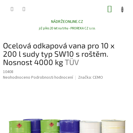
Přejít
NÁKUP
na
obsah
KOŠÍK
NÁDRŽEONLINE.CZ
již přes 20 let na trhu - PROREKA CZ s.r.o.
Ocelová odkapová vana pro 10 x
200 l sudy typ SW10 s roštěm.
Nosnost 4000 kg
TÜV
10408
Průměrné
Neohodnoceno
Podrobnosti hodnocení
Značka:
CEMO
hodnocení
produktu
je
0,0
z
5
hvězdiček.