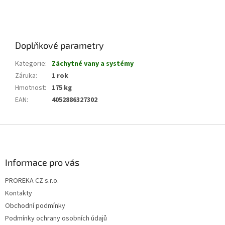
Doplňkové parametry
Kategorie
:
Záchytné vany a systémy
Záruka
:
1 rok
Hmotnost
:
175 kg
EAN
:
4052886327302
Z
á
p
a
Informace pro vás
t
PROREKA CZ s.r.o.
í
Kontakty
Obchodní podmínky
Podmínky ochrany osobních údajů