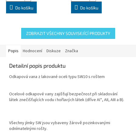
Do košíku
Do košíku
ZOBRAZIT VŠECHNY SOUVISEJÍCÍ PRODUKTY
Popis
Hodnocení
Diskuze
Značka
Detailní popis produktu
Odkapová vana z lakované oceli typu SW10 s roštem
Ocelové odkapové vany zajišťují bezpečnost při skladování
látek znečišťujících vodu i hořlavých látek (dříve AI*, AII, AIII a B).
Všechny jímky SW jsou vybaveny žárově pozinkovanými
odnímatelnými rošty.