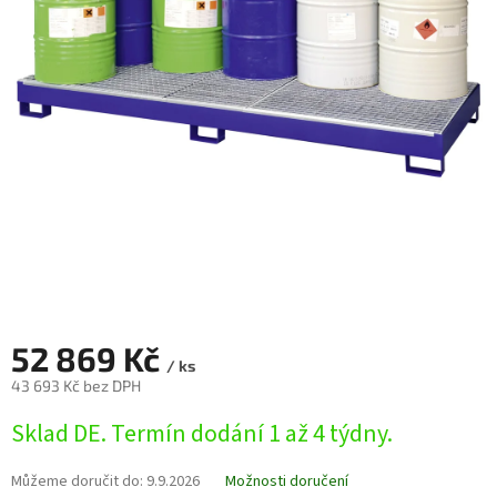
52 869 Kč
/ ks
43 693 Kč bez DPH
Měrná
Sklad DE. Termín dodání 1 až 4 týdny.
cena:
Můžeme doručit do:
9.9.2026
Možnosti doručení