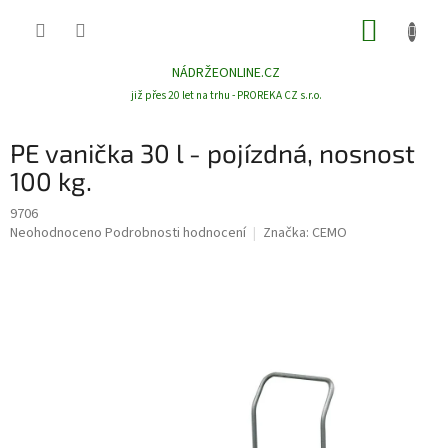
Přejít
NÁKUP
na
obsah
KOŠÍK
NÁDRŽEONLINE.CZ
již přes 20 let na trhu - PROREKA CZ s.r.o.
PE vanička 30 l - pojízdná, nosnost
100 kg.
9706
Průměrné
Neohodnoceno
Podrobnosti hodnocení
Značka:
CEMO
hodnocení
produktu
je
0,0
z
5
hvězdiček.