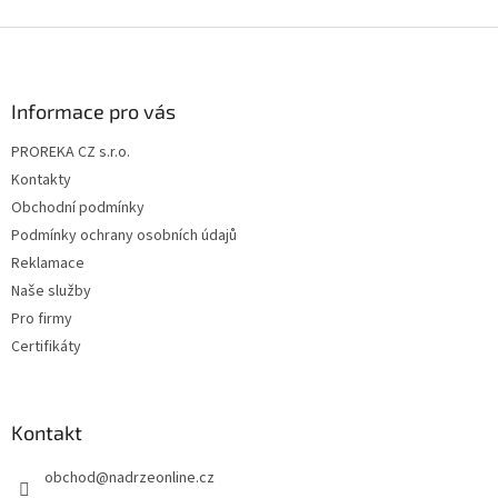
Z
á
p
a
Informace pro vás
t
PROREKA CZ s.r.o.
í
Kontakty
Obchodní podmínky
Podmínky ochrany osobních údajů
Reklamace
Naše služby
Pro firmy
Certifikáty
Kontakt
obchod
@
nadrzeonline.cz