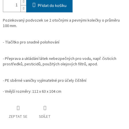
Přidat do košíku
Pozinkovaný podvozek se 2 otočnými a pevnými kolečky o průměru
100 mm.
- Tlačítko pro snadné polohování
- Přeprava a ukládání látek nebezpečných pro vodu, např. čisticích
prostředků, pesticidů, použitých olejových filtrů, apod.
- PE sběrné vaničky vyjímatelné pro účely čištění
- Vnější rozměry: 112 x 63 x 104 cm
ZEPTAT SE
SDÍLET