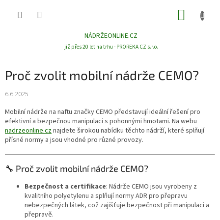
Přejít
NÁKUP
na
obsah
KOŠÍK
NÁDRŽEONLINE.CZ
již přes 20 let na trhu - PROREKA CZ s.r.o.
Proč zvolit mobilní nádrže CEMO?
6.6.2025
C
Mobilní nádrže na naftu značky CEMO představují ideální řešení pro
h
efektivní a bezpečnou manipulaci s pohonnými hmotami.
Na webu
a
t
nadrzeonline.cz
najdete širokou nabídku těchto nádrží, které splňují
G
přísné normy a jsou vhodné pro různé provozy.
P
T
ř
e
🔧 Proč zvolit mobilní nádrže CEMO?
k
l
:
Bezpečnost a certifikace
:
Nádrže CEMO jsou vyrobeny z
kvalitního polyetylenu a splňují normy ADR pro přepravu
nebezpečných látek, což zajišťuje bezpečnost při manipulaci a
přepravě.