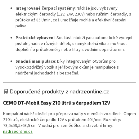
Integrované čerpací systémy
:
Nádrže jsou vybaveny
elektrickými čerpadly (12V, 24V, 230V) nebo ručními čerpadly, s
průtoky až 85 l/min, což umožňuje rychlé a efektivní čerpání
paliva.
Praktické vybavení
:
Součástí nádrží jsou automatické výdejní
pistole, hadice různých délek, uzamykatelná víka a možnost
doplnění o průtokoměry nebo filtry s vodním separátorem.
Snadná manipulace
:
Díky integrovaným otvorům pro
vysokozdvižný vozík a jeřábovým okům je manipulace s
nádržemi jednoduchá a bezpečná.
🛒 Doporučené produkty z nadrzeonline.cz
CEMO DT-Mobil Easy 210 litrů s čerpadlem 12V
Kompaktní nádrž ideální pro přepravu nafty v menších vozidlech.
Objem
210 litrů, elektrické čerpadlo 12V s průtokem 40 l/min.
Rozměry:
78,5x59,5x68,5 cm.
Vhodná pro zemědělce a stavební firmy.
nadrzeonline.cz