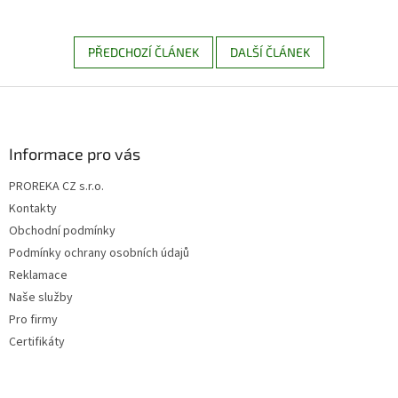
PŘEDCHOZÍ ČLÁNEK
DALŠÍ ČLÁNEK
Z
á
p
a
Informace pro vás
t
PROREKA CZ s.r.o.
í
Kontakty
Obchodní podmínky
Podmínky ochrany osobních údajů
Reklamace
Naše služby
Pro firmy
Certifikáty