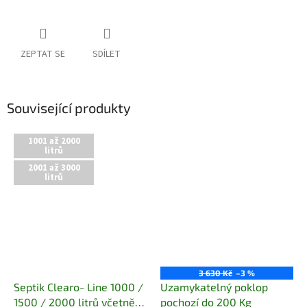
ZEPTAT SE
SDÍLET
Související produkty
1001 až 2000
litrů
2001 až 3000
litrů
3 630 Kč
–3 %
Septik Clearo- Line 1000 /
Uzamykatelný poklop
1500 / 2000 litrů včetně
pochozí do 200 Kg