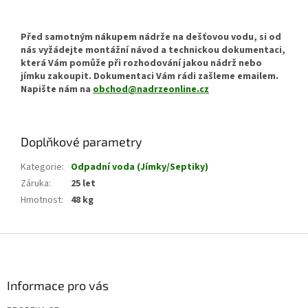
Před samotným nákupem nádrže na dešťovou vodu, si od
nás vyžádejte montážní návod a technickou dokumentaci,
která Vám pomůže při rozhodování jakou nádrž nebo
jímku zakoupit. Dokumentaci Vám rádi zašleme emailem.
Napište nám na
obchod@nadrzeonline.cz
Doplňkové parametry
Kategorie
:
Odpadní voda (Jímky/Septiky)
Záruka
:
25 let
Hmotnost
:
48 kg
Z
á
p
a
Informace pro vás
t