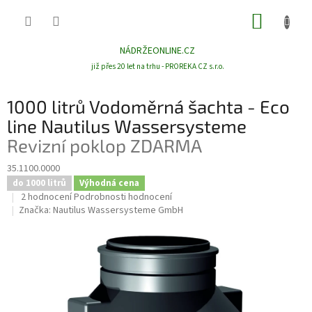
Přejít
NÁKUP
na
obsah
KOŠÍK
NÁDRŽEONLINE.CZ
již přes 20 let na trhu - PROREKA CZ s.r.o.
1000 litrů Vodoměrná šachta - Eco
line Nautilus Wassersysteme
Revizní poklop ZDARMA
35.1100.0000
do 1000 litrů
Výhodná cena
Průměrné
2 hodnocení
Podrobnosti hodnocení
hodnocení
Značka:
Nautilus Wassersysteme GmbH
produktu
je
5,0
z
5
hvězdiček.