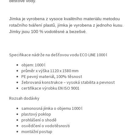
dešťové vody.
Jímka je vyrobena z vysoce kvalitního materiálu metodou
rotačního tváření plastů, jímka je vyrobena z jednoho kusu.
Jímky jsou 100 % vodotěsné a bezešvé.
Specifikace nádrže na dešťovou vodu ECO LINE 1000 l
objem: 1000 l
průměr x výška 1120 x 1580 mm
PE pevný materiál, 100% těsnost
žebrovaná konstrukce – vysoká stabilita a pevnost
certifikace výrobku EN ISO 9001
Rozsah dodávky
samonosná jímka o objemu 1000 l
plastový poklop
prohlášení o shodě
osvědčení o vodotěsnosti
montážní postup