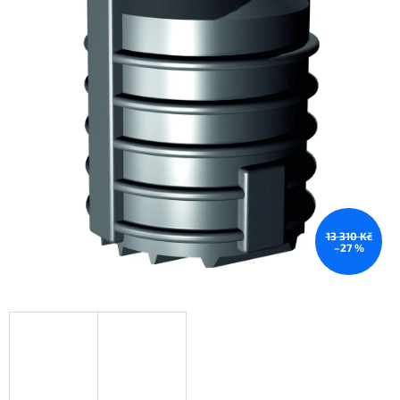
13 310 Kč
–27 %