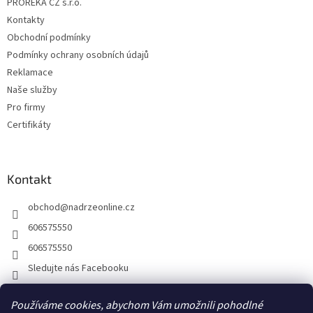
PROREKA CZ s.r.o.
í
Kontakty
Obchodní podmínky
Podmínky ochrany osobních údajů
Reklamace
Naše služby
Pro firmy
Certifikáty
Kontakt
obchod
@
nadrzeonline.cz
606575550
606575550
Sledujte nás Facebooku
Používáme cookies, abychom Vám umožnili pohodlné