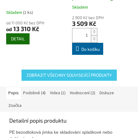
vtoku DN 100
Revizní
Skladem
Průměrné
poklop ZDARMA
Skladem
(1 ks)
hodnocení
2 900 Kč bez DPH
produktu
3 509 Kč
od 11 000 Kč bez DPH
je
13 310 Kč
od
5,0
z
DETAIL
5
hvězdiček.
Do košíku
ZOBRAZIT VŠECHNY SOUVISEJÍCÍ PRODUKTY
Popis
Podobné (4)
Videa (1)
Hodnocení (2)
Diskuze
Značka
Detailní popis produktu
PE bezodtoková jímka ke skladování splaškové nebo