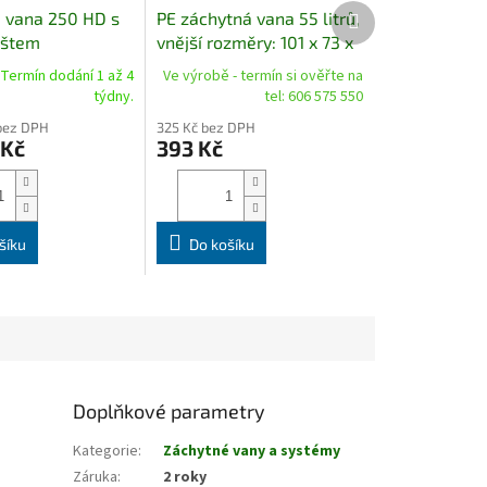
Další
 vana 250 HD s
PE záchytná vana 55 litrů,
produkt
oštem
vnější rozměry: 101 x 73 x
12,5 cm
 Termín dodání 1 až 4
Ve výrobě - termín si ověřte na
týdny.
tel: 606 575 550
bez DPH
325 Kč bez DPH
 Kč
393 Kč
šíku
Do košíku
Doplňkové parametry
Kategorie
:
Záchytné vany a systémy
Záruka
:
2 roky