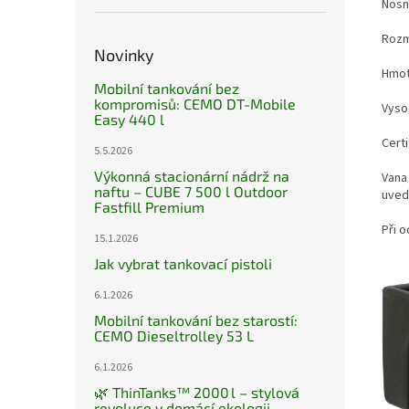
Nosn
Rozm
Novinky
Hmot
Mobilní tankování bez
kompromisů: CEMO DT-Mobile
Vyso
Easy 440 l
Certi
5.5.2026
Výkonná stacionární nádrž na
Vana
naftu – CUBE 7 500 l Outdoor
uveď
Fastfill Premium
Při o
15.1.2026
Jak vybrat tankovací pistoli
6.1.2026
Mobilní tankování bez starostí:
CEMO Dieseltrolley 53 L
6.1.2026
🌿 ThinTanks™ 2000 l – stylová
revoluce v domácí ekologii