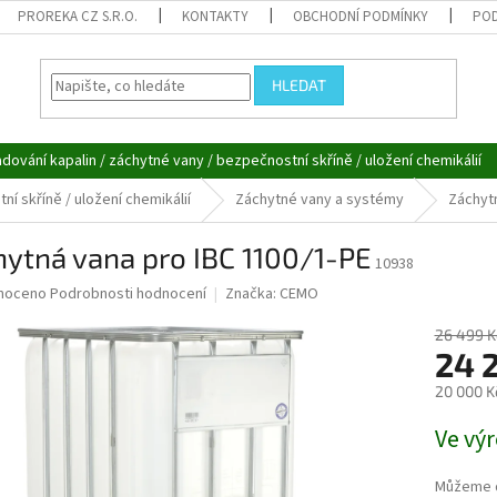
PROREKA CZ S.R.O.
KONTAKTY
OBCHODNÍ PODMÍNKY
POD
HLEDAT
adování kapalin / záchytné vany / bezpečnostní skříně / uložení chemikálií
í skříně / uložení chemikálií
Záchytné vany a systémy
Záchytn
ytná vana pro IBC 1100/1-PE
10938
né
noceno
Podrobnosti hodnocení
Značka:
CEMO
ní
u
26 499 K
24 
20 000 K
Měrná
Ve výr
ek.
cena:
Můžeme d