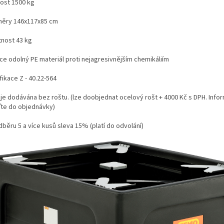
ost 1500 kg
ěry 146x117x85 cm
nost 43 kg
ce odolný PE materiál proti nejagresivnějším chemikáliím
fikace Z - 40.22-564
 je dodávána bez roštu. (lze doobjednat ocelový rošt + 4000 Kč s DPH. Info
te do objednávky)
dběru 5 a více kusů sleva 15% (platí do odvolání)