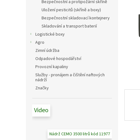
n
Bezpečnostní a protipožární skříně
e
Uložení pesticitů (skříně a boxy)
l
Bezpečnostní skladovací kontejnery
Skladování a transport baterií
Logistické boxy
Agro
Zimní údržba
Odpadové hospodářství
Provozní kapaliny
Služby - pronájem a čištění naftových
nádrží
Značky
Video
Nádrž CEMO 3500 litrů kód 11977