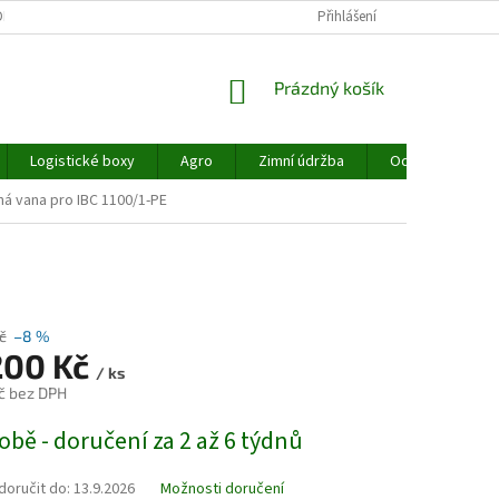
MÍNKY OCHRANY OSOBNÍCH ÚDAJŮ
REKLAMACE
Přihlášení
NAŠE SLUŽBY
NÁKUPNÍ
Prázdný košík
KOŠÍK
Logistické boxy
Agro
Zimní údržba
Odpadové hospo
á vana pro IBC 1100/1-PE
č
–8 %
200 Kč
/ ks
č bez DPH
obě - doručení za 2 až 6 týdnů
oručit do:
13.9.2026
Možnosti doručení