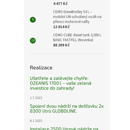
4 477 Kč
CEMO Dieseltrolley 53 L –
mobilní UN-schválený vozík na
převoz motorové nafty
12 814 Kč
CEMO CUBE diesel tank 3,500 L
BASIC FASTFILL (Novinka)
88 209 Kč
Realizace
Ušetřete a zalévejte chytře:
OZEANIS 1700 l – vaše zelená
investice do zahrady!
1.7.2025
Spojení dvou nádrží na dešťovku 2x
8300 litrů GLOBOLINE.
8.1.2025
Instalace 2500 litrové nádrže na