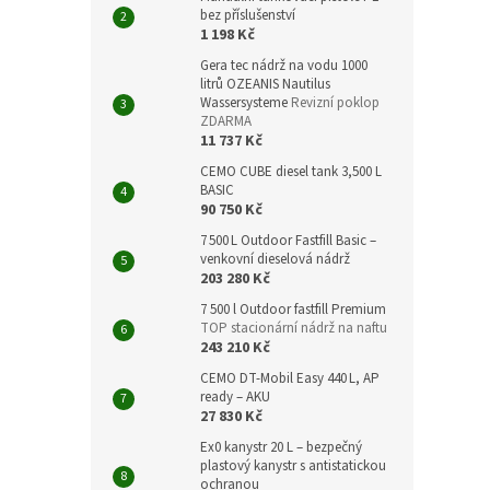
bez příslušenství
1 198 Kč
Gera tec nádrž na vodu 1000
litrů OZEANIS Nautilus
Wassersysteme
Revizní poklop
ZDARMA
11 737 Kč
CEMO CUBE diesel tank 3,500 L
BASIC
90 750 Kč
7 500 L Outdoor Fastfill Basic –
venkovní dieselová nádrž
203 280 Kč
7 500 l Outdoor fastfill Premium
TOP stacionární nádrž na naftu
243 210 Kč
CEMO DT‑Mobil Easy 440 L, AP
ready – AKU
27 830 Kč
Ex0 kanystr 20 L – bezpečný
plastový kanystr s antistatickou
ochranou