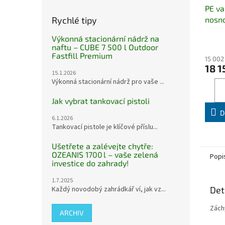
PE va
Rychlé tipy
nosno
Výkonná stacionární nádrž na
naftu – CUBE 7 500 l Outdoor
Fastfill Premium
15 002
18 1
15.1.2026
Výkonná stacionární nádrž pro vaše ...
Jak vybrat tankovací pistoli
D
6.1.2026
Tankovací pistole je klíčové příslu...
Ušetřete a zalévejte chytře:
OZEANIS 1700 l – vaše zelená
Popi
investice do zahrady!
1.7.2025
Každý novodobý zahrádkář ví, jak vz...
Det
Zách
ARCHIV