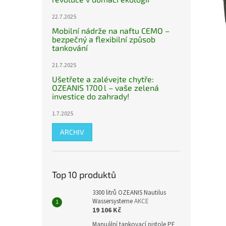
22.7.2025
Mobilní nádrže na naftu CEMO –
bezpečný a flexibilní způsob
tankování
21.7.2025
Ušetřete a zalévejte chytře:
OZEANIS 1700 l – vaše zelená
investice do zahrady!
1.7.2025
ARCHIV
Top 10 produktů
3300 litrů OZEANIS Nautilus
Wassersysteme
AKCE
19 106 Kč
Manuální tankovací pistole PE