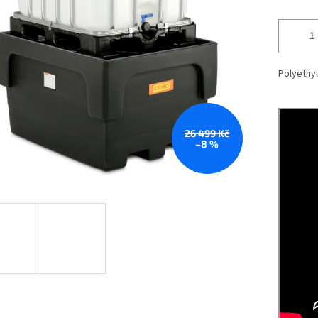
Polyethy
26 499 Kč
–8 %