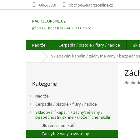
Přejít
606575550
obchod@nadrzeonline.cz
na
obsah
NÁDRŽEONLINE.CZ
již přes 20 let na trhu - PROREKA CZ s.r.o.
Nádrže
Čerpadla / pistole / filtry / hadice
Skl
Domů
Skladování kapalin / záchytné vany / bezpečnostn
P
Zách
o
Přeskočit
s
Průměr
Neohod
Kategorie
kategorie
t
hodnoce
r
produkt
Nádrže
a
je
Čerpadla / pistole / filtry / hadice
0,0
n
z
Skladování kapalin / záchytné vany /
n
bezpečnostní skříně / uložení chemikálií
5
í
hvězdič
Uložení chemikálií
p
Záchytné vany a systémy
a