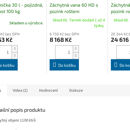
nička 30 l - pojízdná,
Záchytná vana 60 HD s
Záchytná
st 100 kg.
pozink roštem
pozink r
Sklad DE. Termín dodání 1 až 4
Sklad DE.
Skladem u výrobce.
týdny.
 Kč bez DPH
6 750 Kč bez DPH
20 344 Kč 
53 Kč
8 168 Kč
24 616
o košíku
Do košíku
Do ko
s
Videa (1)
Hodnocení
Diskuze
ailní popis produktu
ytný objem 1100 litrů