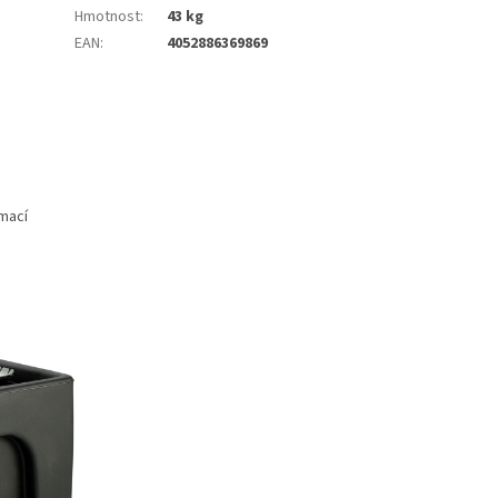
Hmotnost
:
43 kg
EAN
:
4052886369869
rmací