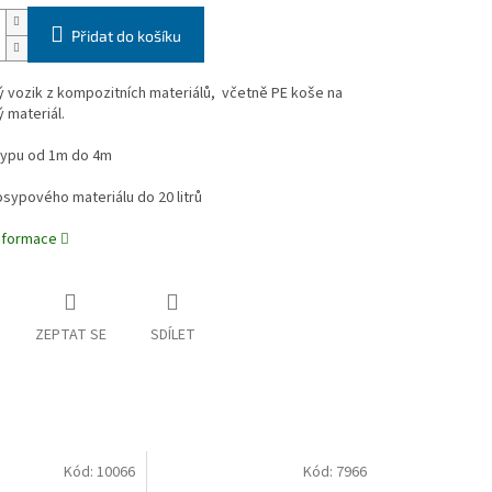
Přidat do košíku
 vozik z kompozitních materiálů, včetně PE koše na
 materiál.
sypu od 1m do 4m
sypového materiálu do 20 litrů
informace
ZEPTAT SE
SDÍLET
Kód:
10066
Kód:
7966