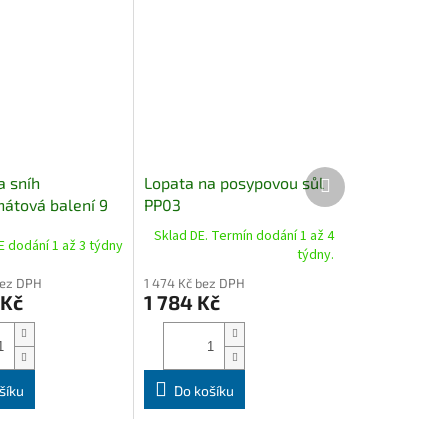
Další
a sníh
Lopata na posypovou sůl
produkt
nátová balení 9
PP03
Sklad DE. Termín dodání 1 až 4
E dodání 1 až 3 týdny
týdny.
bez DPH
1 474 Kč bez DPH
 Kč
1 784 Kč
šíku
Do košíku