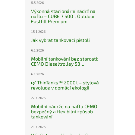
5.5.2026
Výkonná stacionární nádrž na
naftu – CUBE 7 500 l Outdoor
Fastfill Premium
15.1.2026
Jak vybrat tankovací pistoli
6.1.2026
Mobilní tankování bez starostí:
CEMO Dieseltrolley 53 L
6.1.2026
🌿 ThinTanks™ 2000 l – stylová
revoluce v domácí ekologii
22.7.2025
Mobilní nádrže na naftu CEMO –
bezpečný a flexibilní způsob
tankování
21.7.2025