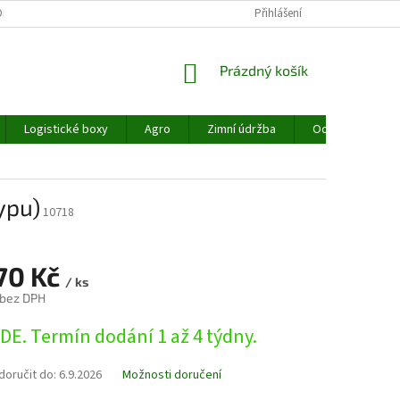
MÍNKY OCHRANY OSOBNÍCH ÚDAJŮ
REKLAMACE
Přihlášení
NAŠE SLUŽBY
NÁKUPNÍ
Prázdný košík
KOŠÍK
Logistické boxy
Agro
Zimní údržba
Odpadové hospo
ypu)
10718
270 Kč
/ ks
 bez DPH
DE. Termín dodání 1 až 4 týdny.
oručit do:
6.9.2026
Možnosti doručení