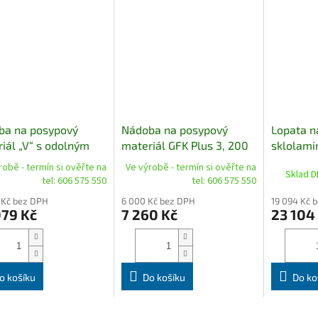
ba na posypový
Nádoba na posypový
Lopata n
iál „V“ s odolným
materiál GFK Plus 3, 200
sklolami
 proti vandalismu
litrů
kusů
robě - termín si ověřte na
Ve výrobě - termín si ověřte na
Sklad D
, zelená/oranžová, s
tel: 606 575 550
tel: 606 575 550
em pro odběr
 Kč bez DPH
6 000 Kč bez DPH
19 094 Kč 
079 Kč
7 260 Kč
23 104
o košíku
Do košíku
Do ko