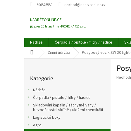
Přejít
606575550
obchod@nadrzeonline.cz
na
obsah
NÁDRŽEONLINE.CZ
již přes 20 let na trhu - PROREKA CZ s.r.o.
Nádrže
Čerpadla / pistole / filtry / hadice
Skl
Domů
Zimní údržba
Posypový vozik SW 20 light 
P
Posy
o
Přeskočit
s
Průměr
Neohod
Kategorie
kategorie
t
hodnoce
r
produkt
Nádrže
a
je
Čerpadla / pistole / filtry / hadice
0,0
n
z
Skladování kapalin / záchytné vany /
n
bezpečnostní skříně / uložení chemikálií
5
í
hvězdič
Logistické boxy
p
Agro
a