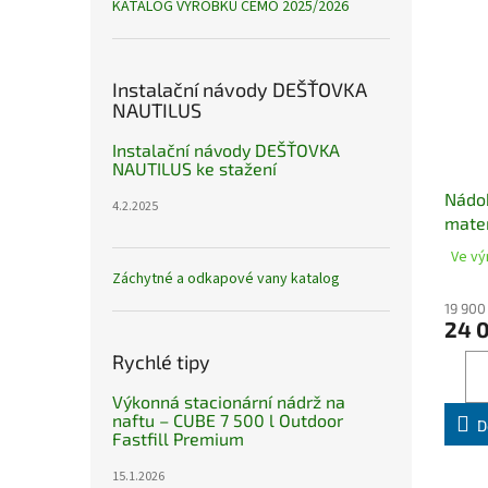
KATALOG VÝROBKŮ CEMO 2025/2026
Instalační návody DEŠŤOVKA
NAUTILUS
Instalační návody DEŠŤOVKA
NAUTILUS ke stažení
Nádo
4.2.2025
mater
víkem
Ve vý
700 l
Záchytné a odkapové vany katalog
otvor
19 900
24 
Rychlé tipy
Výkonná stacionární nádrž na
naftu – CUBE 7 500 l Outdoor
D
Fastfill Premium
15.1.2026