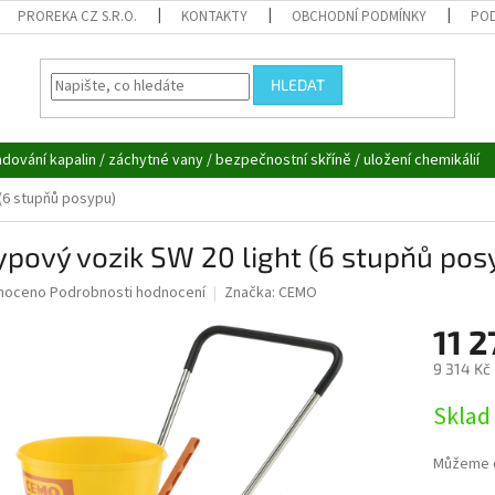
PROREKA CZ S.R.O.
KONTAKTY
OBCHODNÍ PODMÍNKY
POD
HLEDAT
adování kapalin / záchytné vany / bezpečnostní skříně / uložení chemikálií
(6 stupňů posypu)
pový vozik SW 20 light (6 stupňů pos
né
noceno
Podrobnosti hodnocení
Značka:
CEMO
ní
11 
u
9 314 Kč
Měrná
Sklad 
cena:
ek.
Můžeme d