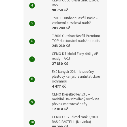
CEMO CUBE diesel tank 3,500 L
BASIC
90 750 Kč
7 500 L Outdoor Fastfill Basic –
venkovní dieselová nádrž
203 280 Kč
7 500 l Outdoor fastfill Premium
TOP stacionární nádrž na naftu
243 210 Kč
CEMO DT‑Mobil Easy 440 L, AP
ready – AKU
27 830 Kč
Ex0 kanystr 20 L – bezpečný
plastový kanystr s antistatickou
ochranou
4 477 Kč
CEMO Dieseltrolley 53 L –
mobilní UN-schválený vozík na
převoz motorové nafty
12 814 Kč
CEMO CUBE diesel tank 3,500 L
BASIC FASTFILL (Novinka)