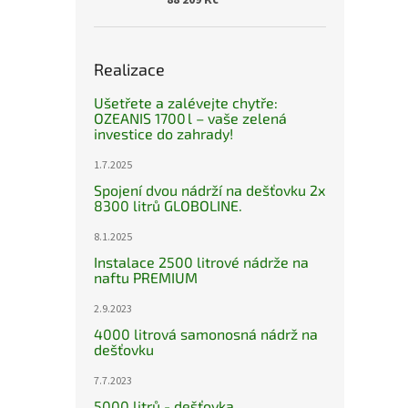
88 209 Kč
Realizace
Ušetřete a zalévejte chytře:
OZEANIS 1700 l – vaše zelená
investice do zahrady!
1.7.2025
Spojení dvou nádrží na dešťovku 2x
8300 litrů GLOBOLINE.
8.1.2025
Instalace 2500 litrové nádrže na
naftu PREMIUM
2.9.2023
4000 litrová samonosná nádrž na
dešťovku
7.7.2023
5000 litrů - dešťovka