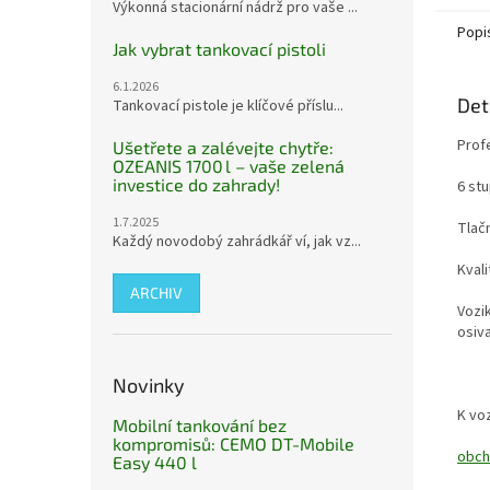
Výkonná stacionární nádrž pro vaše ...
Popi
Jak vybrat tankovací pistoli
6.1.2026
Det
Tankovací pistole je klíčové příslu...
Prof
Ušetřete a zalévejte chytře:
OZEANIS 1700 l – vaše zelená
investice do zahrady!
6 st
1.7.2025
Tlač
Každý novodobý zahrádkář ví, jak vz...
Kval
ARCHIV
Vozik
osiva
Novinky
K vo
Mobilní tankování bez
kompromisů: CEMO DT-Mobile
obch
Easy 440 l