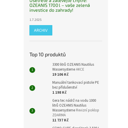
Ušetřete a zalévejte chytře:
OZEANIS 1700 l – vaše zelená
investice do zahrady!
1.7.2025
ARCHIV
Top 10 produktů
3300 litrů OZEANIS Nautilus
Wassersysteme
AKCE
19 106 Kč
Manuální tankovací pistole PE
bez příslušenství
1 198 Kč
Gera tec nádrž na vodu 1000
litrů OZEANIS Nautilus
Wassersysteme
Revizní poklop
ZDARMA
11 737 Kč