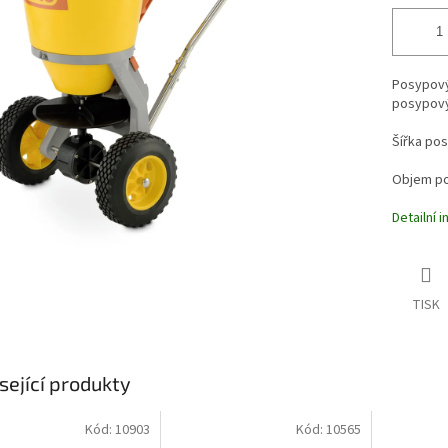
Posypový
posypový
Šířka po
Objem po
Detailní 
TISK
sející produkty
Kód:
10903
Kód:
10565