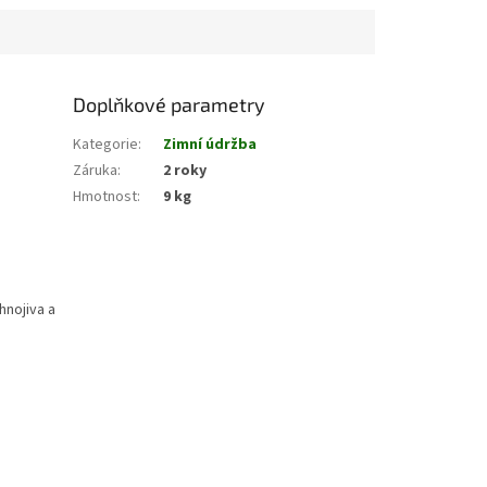
Doplňkové parametry
Kategorie
:
Zimní údržba
Záruka
:
2 roky
Hmotnost
:
9 kg
hnojiva a