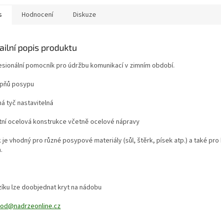
s
Hodnocení
Diskuze
ailní popis produktu
esionální pomocník pro údržbu komunikací v zimním období.
upňů posypu
ná tyč nastavitelná
itní ocelová konstrukce včetně ocelové nápravy
 je vhodný pro různé posypové materiály (sůl, štěrk, písek atp.) a také pro 
.
zíku lze doobjednat kryt na nádobu
od@nadrzeonline.cz